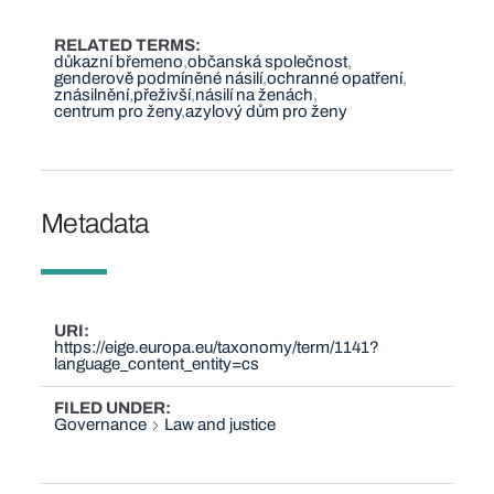
RELATED TERMS
důkazní břemeno
občanská společnost
genderově podmíněné násilí
ochranné opatření
znásilnění
přeživší
násilí na ženách
centrum pro ženy
azylový dům pro ženy
Metadata
URI
https://eige.europa.eu/taxonomy/term/1141?
language_content_entity=cs
FILED UNDER
Governance
Law and justice