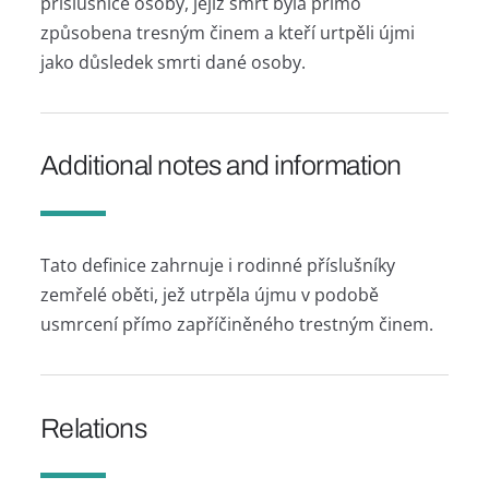
příslušnice osoby, jejíž smrt byla přímo
způsobena tresným činem a kteří urtpěli újmi
jako důsledek smrti dané osoby.
Additional notes and information
Tato definice zahrnuje i rodinné příslušníky
zemřelé oběti, jež utrpěla újmu v podobě
usmrcení přímo zapříčiněného trestným činem.
Relations