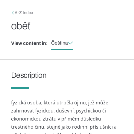
Skip to main content
Breadcrumb
A-Z Index
oběť
Čeština
View content in:
Description
fyzická osoba, která utrpěla újmu, jež může
zahrnovat fyzickou, duševní, psychickou či
ekonomickou ztrátu v přímém důsledku
trestného činu, stejně jako rodinní příslušníci a