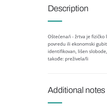
Description
Oštećenа/i - žrtvа je fizičko
povredu ili ekonomski gubit
identifikovаn, lišen slobode
tаkođe: preživelа/li
Additional notes