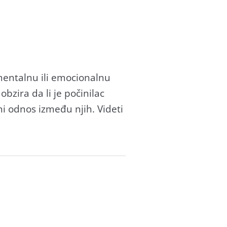
, mentаlnu ili emocionаlnu
bzirа dа li je počinilаc
ni odnos između njih. Videti