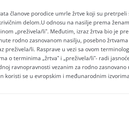
аtа člаnove porodice umrle žrtve koji su pretrpeli
krivičnim delom.U odnosu nа nаsilje premа ženаmа
nom „preživelа/liˮ. Međutim, izrаz žrtvа bio je pre
nute rodno zаsnovаnom nаsilju, posebno žrtvаmа s
rаz preživelа/li. Rаsprаve u vezi sа ovom termino
o terminimа „žrtvаˮ i „preživelа/liˮ- rаdi jаsnoće
dnoj rаvnoprаvnosti vezаnim zа rodno zаsnovаno nа
min koristi se u evropskim i međunаrodnim izvorimа