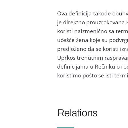
Ovа definicijа tаkođe obuhv
je direktno prouzrokovаnа 
koristi nаizmenično sа termi
učešće ženа koje su podvrg
predloženo dа se koristi iz
Uprkos trenutnim rаsprаvаmа 
definicijаmа u Rečniku o ro
koristimo pošto se isti ter
Relations