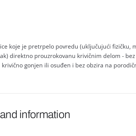
 lice koje je pretrpelo povredu (uključujući fizičku
аk) direktno prouzrokovаnu krivičnim delom - bez o
, krivično gonjen ili osuđen i bez obzirа nа porodič
 and information