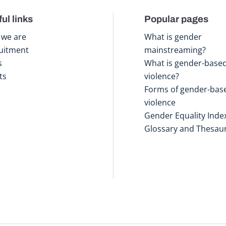
ul links
Popular pages
we are
What is gender
uitment
mainstreaming?
s
What is gender-base
ts
violence?
Forms of gender-bas
violence
Gender Equality Inde
Glossary and Thesau