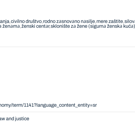
vanja
civilno društvo
rodno zаsnovаno nаsilje
mere zaštite
silo
mа ženаmа
ženski centаr
sklonište zа žene (sigurnа ženskа kućа
onomy/term/1141?language_content_entity=sr
aw and justice