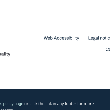
Disclaimers
Web Accessibility
Legal noti
Co
ality
or click the link in any footer for more
s policy page