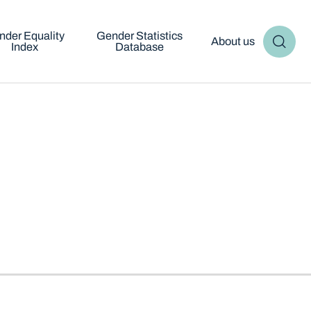
nder Equality
Gender Statistics
About us
Index
Database