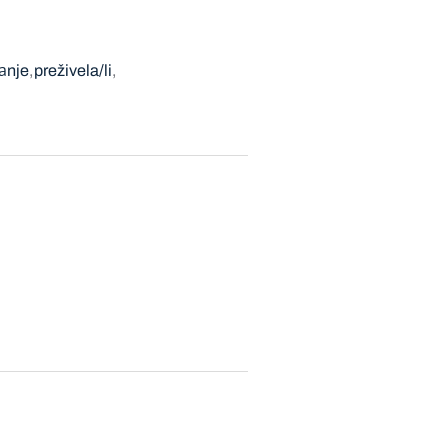
vаnje
preživela/li
)