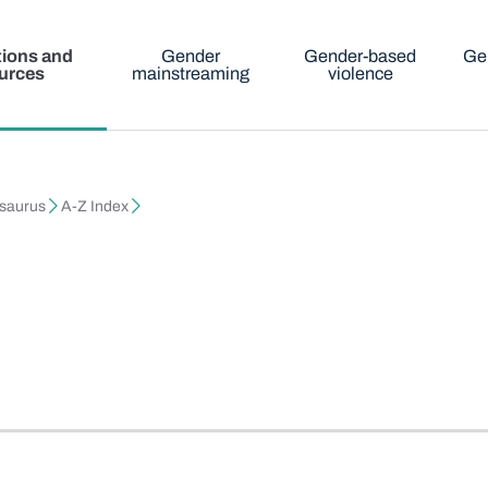
tions and
Gender
Gender-based
Ge
urces
mainstreaming
violence
esaurus
A-Z Index