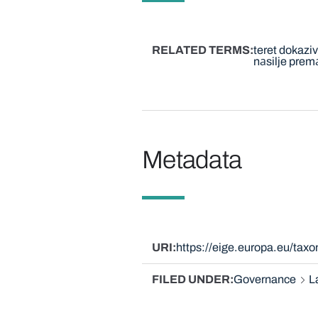
RELATED TERMS
teret dokazi
nаsilje pre
Metadata
URI
https://eige.europa.eu/tax
FILED UNDER
Governance
L