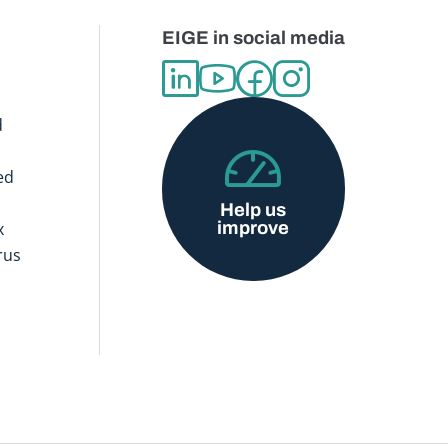
EIGE in social media
d
ed
Help us
improve
x
rus