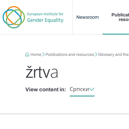
Main menu
Skip to main content
Publica
Newsroom
reso
Breadcrumb
Home
Publications and resources
Glossary and th
žrtvа
Српски
View content in: