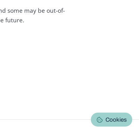
and some may be out-of-
e future.
C
Cookies