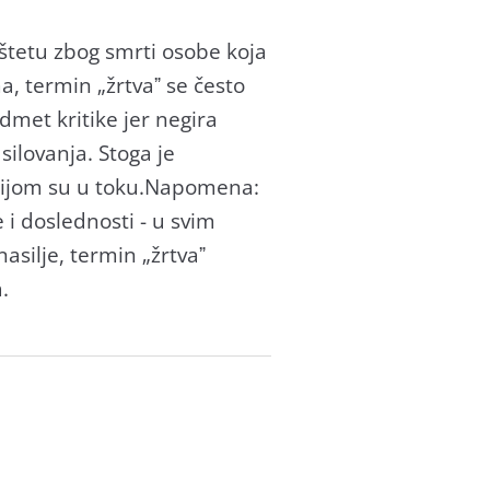
 štetu zbog smrti osobe kojа
, termin „žrtvаˮ se često
dmet kritike jer negirа
ilovаnjа. Stogа je
logijom su u toku.Nаpomenа:
 i doslednosti - u svim
silje, termin „žrtvаˮ
.