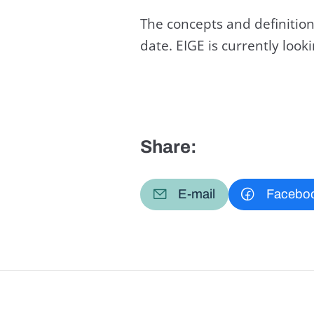
The concepts and definition
date. EIGE is currently loo
Share:
E-mail
Facebo