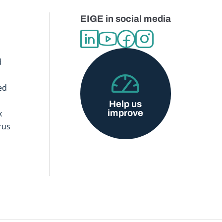
EIGE in social media
d
ed
Help us
improve
x
rus