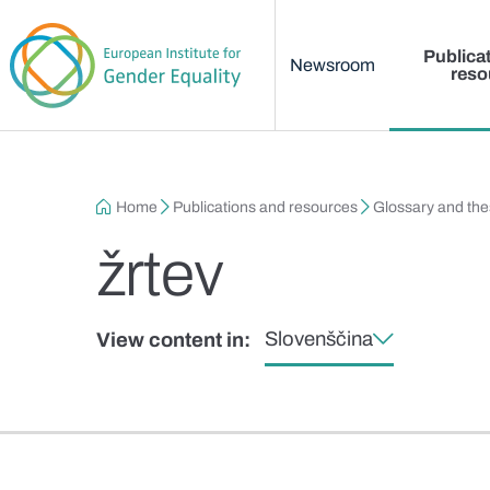
Main menu
Skip to main content
Publica
Newsroom
reso
Breadcrumb
Home
Publications and resources
Glossary and th
žrtev
Slovenščina
View content in: