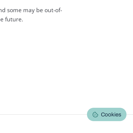
and some may be out-of-
e future.
C
Cookies