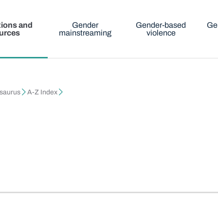
tions and
Gender
Gender-based
Ge
urces
mainstreaming
violence
esaurus
A-Z Index