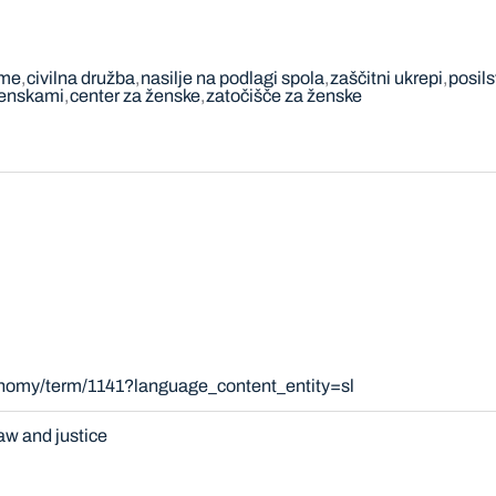
eme
civilna družba
nasilje na podlagi spola
zaščitni ukrepi
posils
ženskami
center za ženske
zatočišče za ženske
onomy/term/1141?language_content_entity=sl
aw and justice