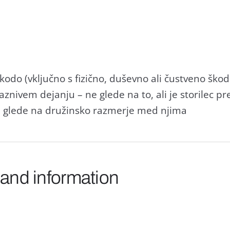
 škodo (vključno s fizično, duševno ali čustveno šk
nivem dejanju – ne glede na to, ali je storilec pr
ne glede na družinsko razmerje med njima
 and information