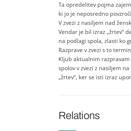
Ta opredelitev pojma zajema 
ki jo je neposredno povzroči
V zvezi z nasiljem nad žensk
Vendar je bil izraz „žrtev“ 
na podlagi spola, zlasti ko g
Razprave v zvezi s to termin
Kljub aktualnim razpravam o
spolov v zvezi z nasiljem na
„žrtev“, ker se isti izraz u
Relations