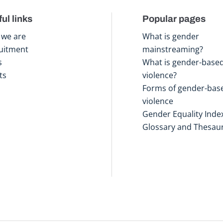
ul links
Popular pages
we are
What is gender
uitment
mainstreaming?
s
What is gender-base
ts
violence?
Forms of gender-bas
violence
Gender Equality Inde
Glossary and Thesau