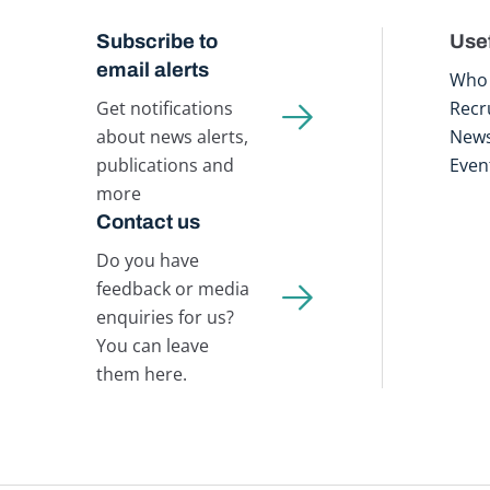
Subscribe to
Usef
email alerts
Who 
Get notifications
Recr
about news alerts,
New
publications and
Even
more
Contact us
Do you have
feedback or media
enquiries for us?
You can leave
them here.