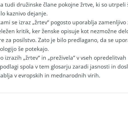
tudi družinske člane pokojne žrtve, ki so utrpeli 
lo kaznivo dejanje.
ami se izraz „žrtev“ pogosto uporablja zamenljivo 
deležen kritik, ker ženske opisuje kot nezmožne del
re za posilstvo. Zato je bilo predlagano, da se upora
ologijo še potekajo.
 izrazih „žrtev“ in „preživela“ v vseh opredelitva
 podlagi spola v tem glosarju zaradi jasnosti in do
porablja v evropskih in mednarodnih virih.