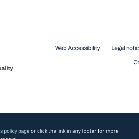
Disclaimers
Web Accessibility
Legal noti
Co
ality
or click the link in any footer for more
s policy page