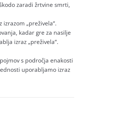
škodo zaradi žrtvine smrti,
z izrazom „preživela“.
ovanja, kadar gre za nasilje
blja izraz „preživela“.
h pojmov s področja enakosti
slednosti uporabljamo izraz