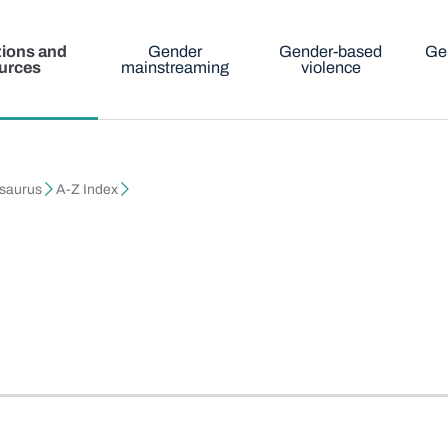
tions and
Gender
Gender-based
Ge
urces
mainstreaming
violence
esaurus
A-Z Index