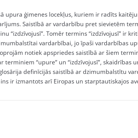
ušā upura ģimenes locekļus, kuriem ir radīts kaitēj
arījums. Saistībā ar vardarbību pret sievietēm ter
 “izdzīvojusī”. Tomēr termins “izdzīvojusī” ir kriti
imumbalstītai vardarbībai, jo īpaši vardarbības u
Joprojām notiek apspriedes saistībā ar šiem termi
 terminiem “upure” un “izdzīvojusī”, skaidrības 
glosārija definīcijās saistībā ar dzimumbalstītu 
ins ir izmantots arī Eiropas un starptautiskajos av