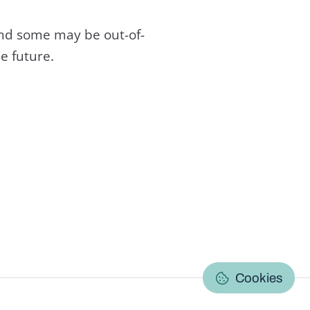
and some may be out-of-
e future.
C
Cookies