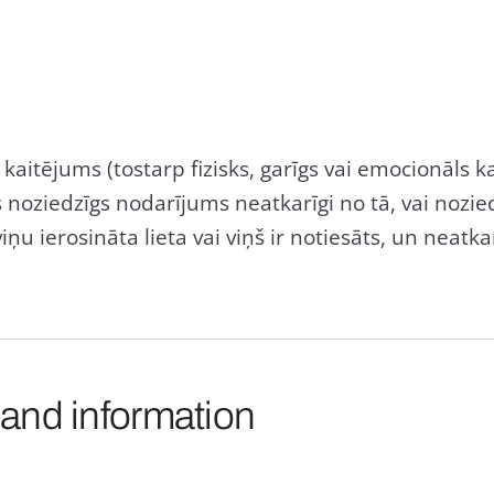
s kaitējums (tostarp fizisks, garīgs vai emocionāls 
jis noziedzīgs nodarījums neatkarīgi no tā, vai nozi
 viņu ierosināta lieta vai viņš ir notiesāts, un neat
 and information