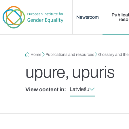
Main menu
Skip to main content
Publica
Newsroom
reso
Breadcrumb
Home
Publications and resources
Glossary and th
upure, upuris
Latviešu
View content in: