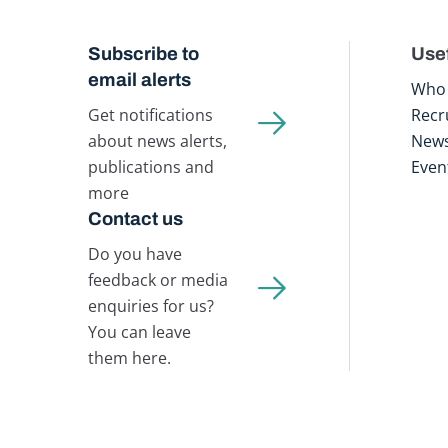
Subscribe to
Usef
email alerts
Who 
Get notifications
Recr
about news alerts,
New
publications and
Even
more
Contact us
Do you have
feedback or media
enquiries for us?
You can leave
them here.