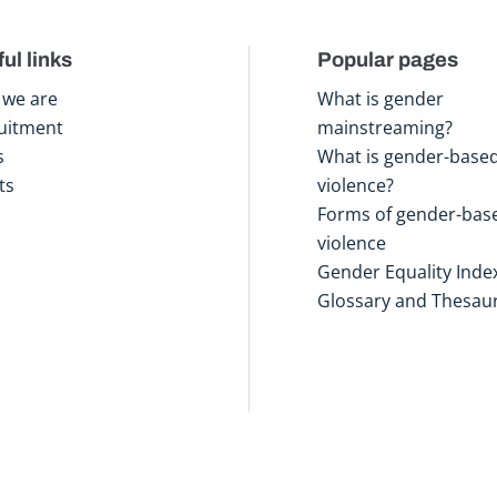
ul links
Popular pages
we are
What is gender
uitment
mainstreaming?
s
What is gender-base
ts
violence?
Forms of gender-bas
violence
Gender Equality Inde
Glossary and Thesau