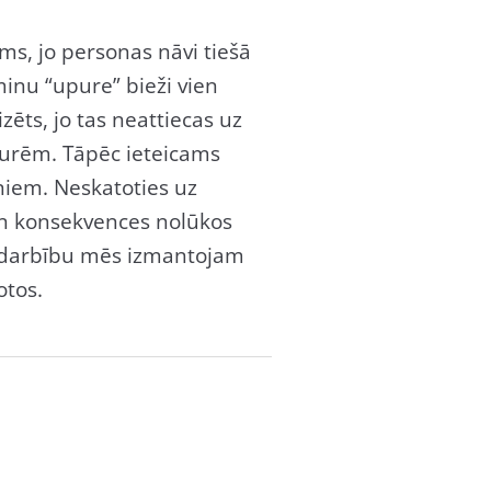
ums, jo personas nāvi tiešā
minu “upure” bieži vien
zēts, jo tas neattiecas uz
purēm. Tāpēc ieteicams
niem. Neskatoties uz
un konsekvences nolūkos
vardarbību mēs izmantojam
otos.