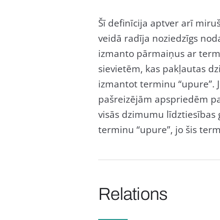
Šī definīcija aptver arī mir
veidā radīja noziedzīgs nod
izmanto pārmaiņus ar terminu
sievietēm, kas pakļautas dz
izmantot terminu “upure”. 
pašreizējām apspriedēm par
visās dzimumu līdztiesības 
terminu “upure”, jo šis term
Relations