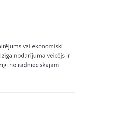
kaitējums vai ekonomiski
edzīga nodarījuma veicējs ir
karīgi no radnieciskajām