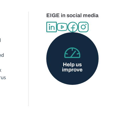
EIGE in social media
d
ed
Help us
improve
x
rus