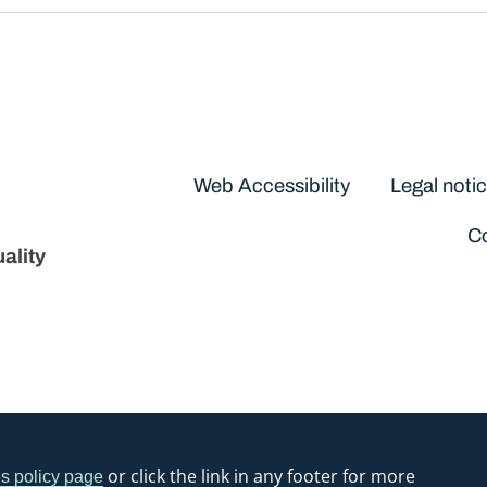
Disclaimers
Web Accessibility
Legal noti
Co
ality
or click the link in any footer for more
s policy page