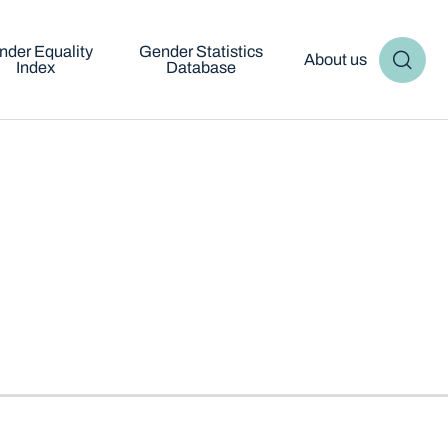
nder Equality
Gender Statistics
About us
Index
Database