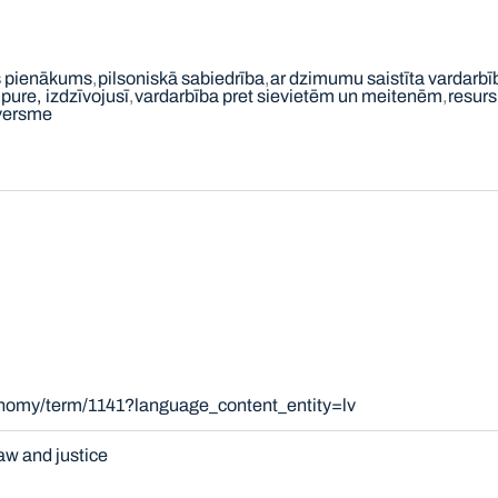
s pienākums
pilsoniskā sabiedrība
ar dzimumu saistīta vardarbī
pure, izdzīvojusī
vardarbība pret sievietēm un meitenēm
resurs
tversme
onomy/term/1141?language_content_entity=lv
aw and justice