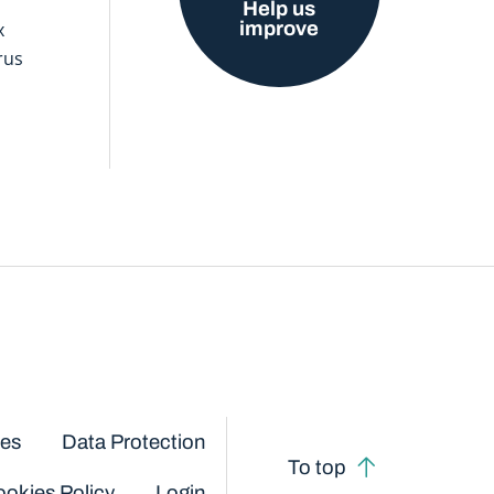
Help us
improve
x
rus
ces
Data Protection
To top
okies Policy
Login