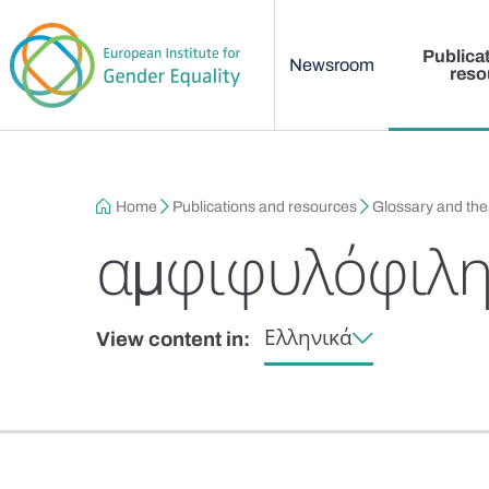
Main menu
Skip to main content
Publica
Newsroom
reso
Breadcrumb
Home
Publications and resources
Glossary and th
αμφιφυλόφιλη
Ελληνικά
View content in: