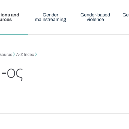
tions and
Gender
Gender-based
Ge
urces
mainstreaming
violence
esaurus
A-Z Index
-ος