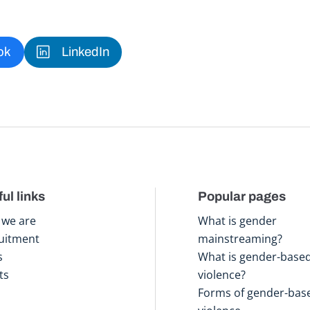
ok
LinkedIn
ul links
Popular pages
we are
What is gender
uitment
mainstreaming?
s
What is gender-base
ts
violence?
Forms of gender-bas