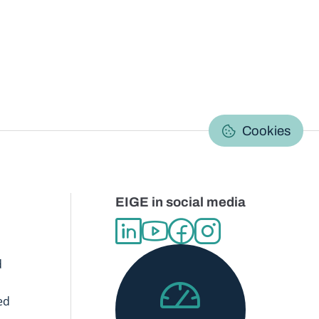
C
Cookies
EIGE in social media
d
ed