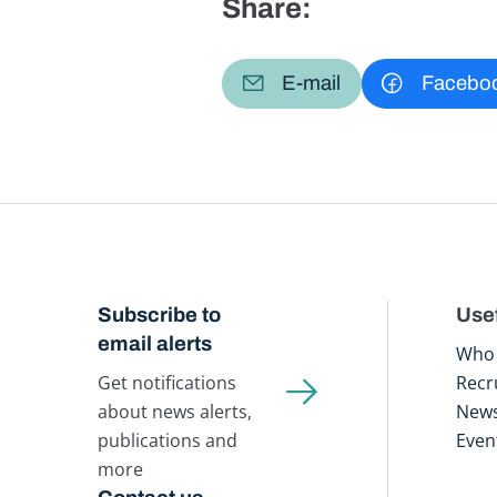
Share:
E-mail
Facebo
Subscribe to
Usef
email alerts
Who 
Get notifications
Recr
about news alerts,
New
publications and
Even
more