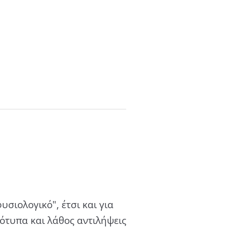
σιολογικό", έτσι και για
τυπα και λάθος αντιλήψεις