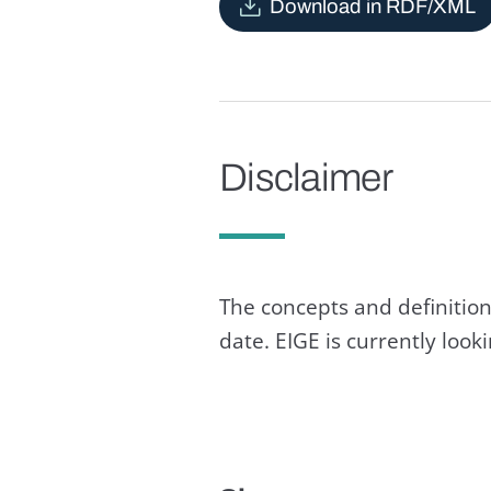
Download in RDF/XML
Disclaimer
The concepts and definition
date. EIGE is currently loo