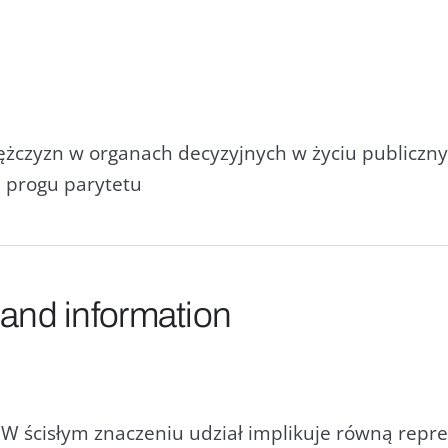
ężczyzn w organach decyzyjnych w życiu publiczn
 progu parytetu
 and information
e. W ścisłym znaczeniu udział implikuje równą repr