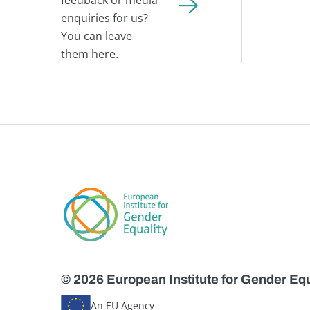
feedback or media
enquiries for us?
You can leave
them here.
© 2026 European Institute for Gender Equ
An EU Agency