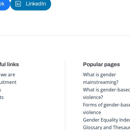
ok
LinkedIn
ul links
Popular pages
we are
What is gender
uitment
mainstreaming?
s
What is gender-base
ts
violence?
Forms of gender-bas
violence
Gender Equality Inde
Glossary and Thesau