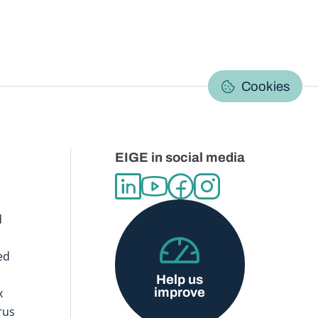
C
Cookies
EIGE in social media
d
ed
Help us
improve
x
rus