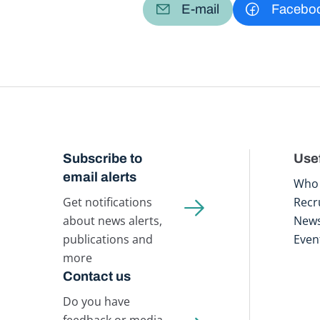
E-mail
Facebo
Subscribe to
Usef
email alerts
Who 
Get notifications
Recr
about news alerts,
New
publications and
Even
more
Contact us
Do you have