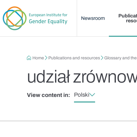
Main menu
Skip to main content
Publica
Newsroom
reso
Breadcrumb
Home
Publications and resources
Glossary and th
udział zrówno
Polski
View content in: