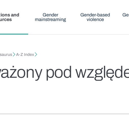
tions and
Gender
Gender-based
Ge
urces
mainstreaming
violence
esaurus
A-Z Index
ważony pod względe