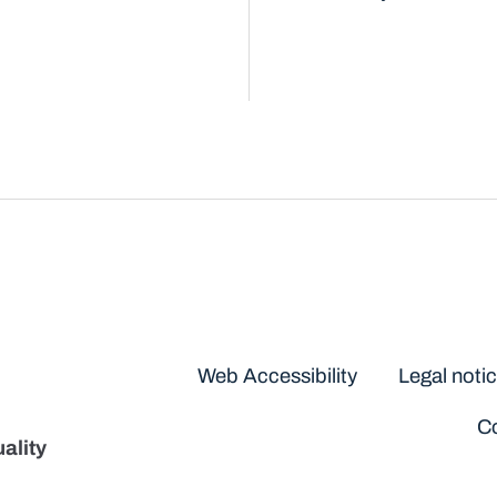
Disclaimers
Web Accessibility
Legal noti
Co
ality