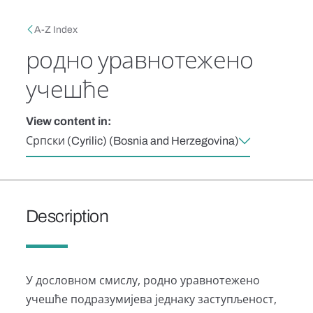
Skip to main content
Breadcrumb
A-Z Index
родно уравнотежено
учешће
View content in:
Српски (Cyrilic) (Bosnia and Herzegovina)
Description
У дословном смислу, родно уравнотежено
учешће подразумијева једнаку заступљеност,