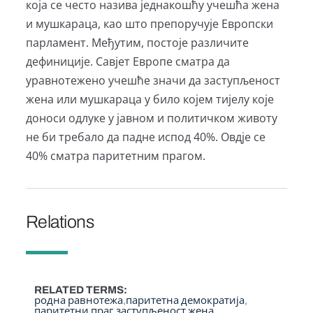
која се често назива једнакошћу учешћа жена
и мушкараца, као што препоручује Европски
парламент. Међутим, постоје различите
дефиниције. Савјет Европе сматра да
уравнотежено учешће значи да заступљеност
жена или мушкараца у било којем тијелу које
доноси одлуке у јавном и политичком животу
не би требало да падне испод 40%. Овдје се
40% сматра паритетним прагом.
Relations
RELATED TERMS
родна равнотежа
паритетна демократија
паритетни праг
заступљеност жена