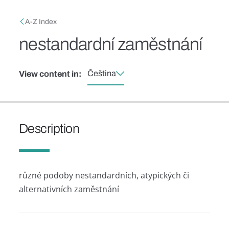
Skip to main content
Breadcrumb
A-Z Index
nestandardní zaměstnání
Čeština
View content in:
Description
různé podoby nestandardních, atypických či
alternativních zaměstnání