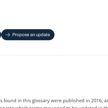
Propose an update
s found in this glossary were published in 2016, 
king into which terms may need to be updated in th