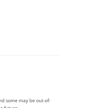
and some may be out-of-
e future.