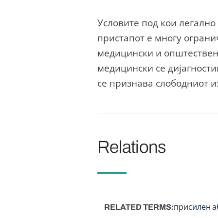
Условите под кои легално 
пристапот е многу ограни
медицински и општествени
медицински се дијагности
се признава слободниот и
Relations
RELATED TERMS
присилен а