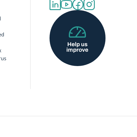
d
ed
Help us
improve
x
rus