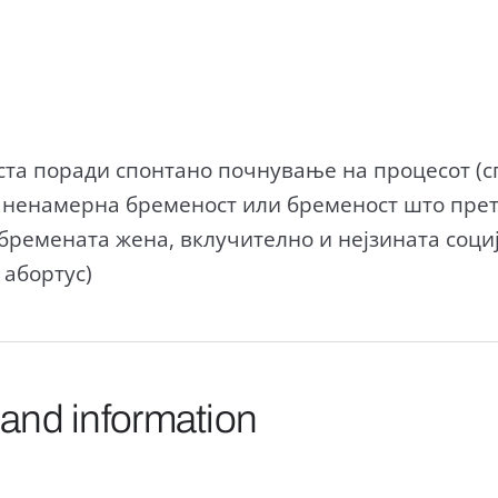
та поради спонтано почнување на процесот (сп
ненамерна бременост или бременост што прет
 бремената жена, вклучително и нејзината соци
 абортус)
 and information