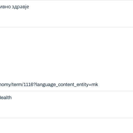
ивно здравје
xonomy/term/1116?language_content_entity=mk
ealth