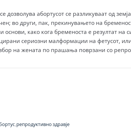
се дозволува абортусот се разликуваат од земја 
чен; во други, пак, прекинувањето на бремено
 основи, како кога бременоста е резултат на с
цирани сериозни малформации на фетусот, или п
збор на жената по прашања поврзани со репро
бортус
репродуктивно здравје