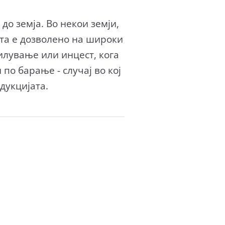
до земја. Во некои земји,
ста е дозволено на широки
илување или инцест, кога
о барање - случај во кој
дукцијата.