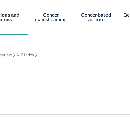
tions and
Gender
Gender-based
Ge
urces
mainstreaming
violence
esaurus
A-Z Index