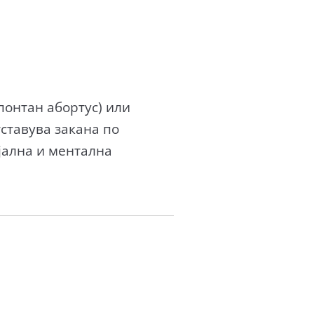
онтан абортус) или
ставува закана по
јална и ментална