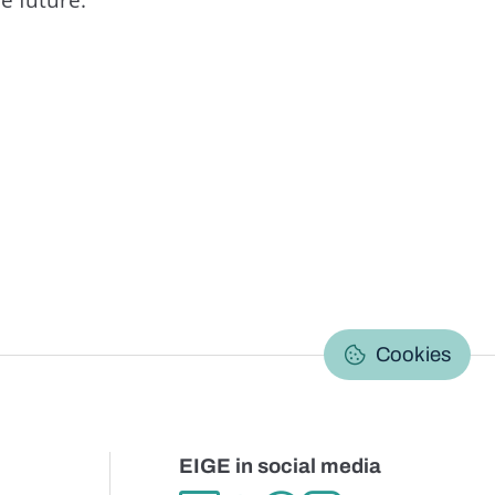
C
Cookies
EIGE in social media