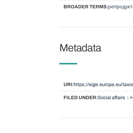
BROADER TERMS
репродукт
Metadata
URI
https://eige.europa.eu/ta
FILED UNDER
Social affairs
H