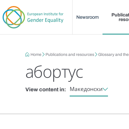
Main menu
Skip to main content
Publica
Newsroom
reso
Breadcrumb
Home
Publications and resources
Glossary and th
абортус
Македонски
View content in: