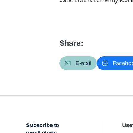
Share:
E-mail
Facebo
Subscribe to
Usef
email alerts