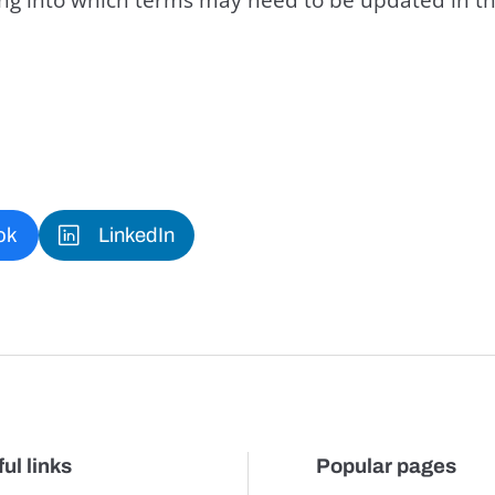
ok
LinkedIn
ul links
Popular pages