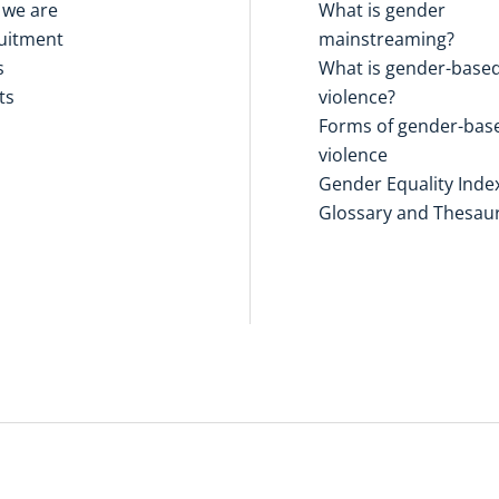
we are
What is gender
uitment
mainstreaming?
s
What is gender-base
ts
violence?
Forms of gender-bas
violence
Gender Equality Inde
Glossary and Thesau