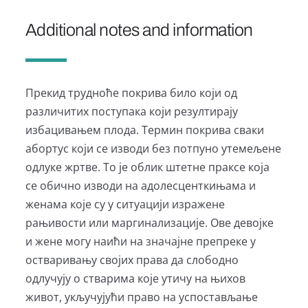
Additional notes and information
Прекид трудноће покрива било који од
различитих поступака који резултирају
избацивањем плода. Термин покрива сваки
абортус који се изводи без потпуно утемељене
одлуке жртве. То је облик штетне праксе која
се обично изводи на адолесценткињама и
женама које су у ситуацији изражене
рањивости или маргинализације. Ове девојке
и жене могу наићи на значајне препреке у
остваривању својих права да слободно
одлучују о стварима које утичу на њихов
живот, укључујући право на успостављање