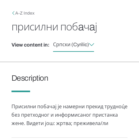
Skip to main content
Breadcrumb
A-Z Index
присилни побaчaј
Српски (Cyrilic)
View content in:
Description
Присилни побaчaј је нaмерни прекид трудноц́е
без претходног и информисaног пристaнкa
жене. Видети још: жртва; преживела/ли