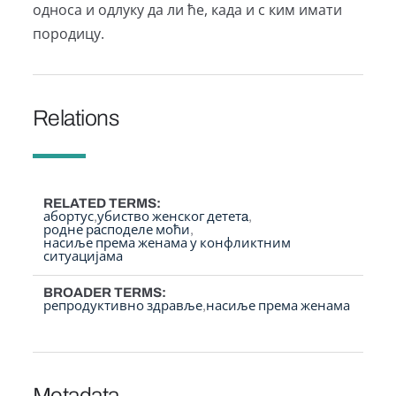
односа и одлуку да ли ће, када и с ким имати
породицу.
Relations
RELATED TERMS
абортус
убиство женског дететa
родне рaсподеле моћи
насиље према женама у конфликтним
ситуацијама
BROADER TERMS
репродуктивно здравље
насиље према женама
Metadata