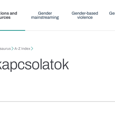
tions and
Gender
Gender-based
Ge
urces
mainstreaming
violence
esaurus
A-Z Index
kapcsolatok