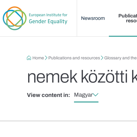
Main menu
Skip to main content
Publica
Newsroom
reso
Breadcrumb
Home
Publications and resources
Glossary and th
nemek közötti 
Magyar
View content in: