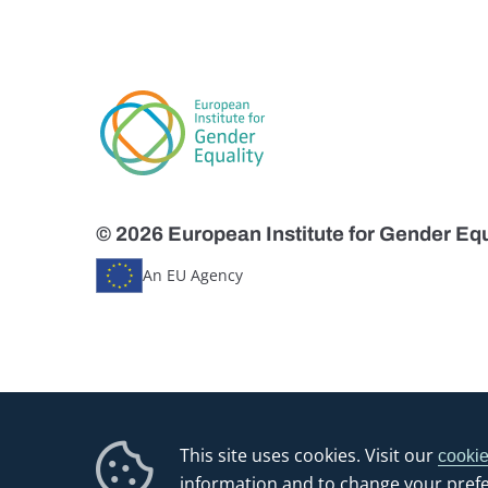
© 2026 European Institute for Gender Equ
An EU Agency
This site uses cookies. Visit our
cookie
information and to change your pref