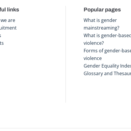
ul links
Popular pages
we are
What is gender
uitment
mainstreaming?
s
What is gender-base
ts
violence?
Forms of gender-bas
violence
Gender Equality Inde
Glossary and Thesau