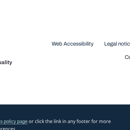
Disclaimers
Web Accessibility
Legal noti
Co
ality
or click the link in any footer for more
s policy page
erences.