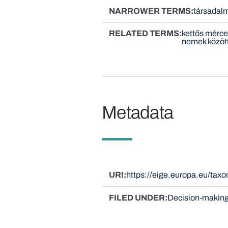
NARROWER TERMS
társadalm
RELATED TERMS
kettős mérce
nemek közöt
Metadata
URI
https://eige.europa.eu/ta
FILED UNDER
Decision-making