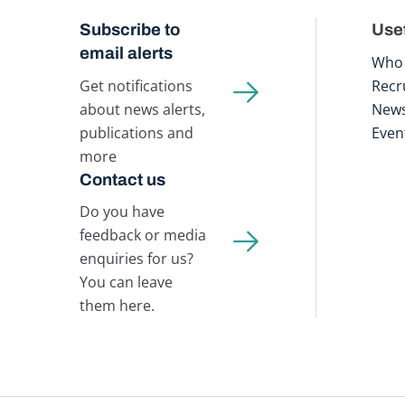
Subscribe to
Usef
email alerts
Who 
Get notifications
Recr
about news alerts,
New
publications and
Even
more
Contact us
Do you have
feedback or media
enquiries for us?
You can leave
them here.