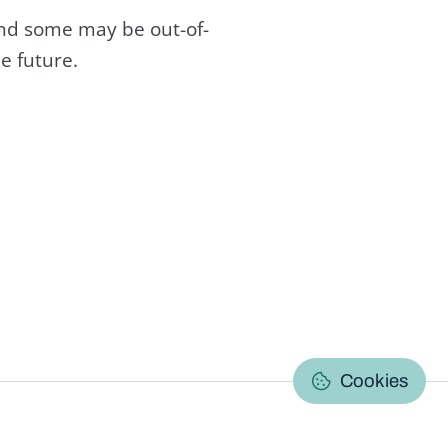
and some may be out-of-
e future.
C
Cookies