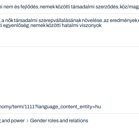
i nem és fejlődés
nemek közötti társadalmi szerződés
köz/mag
a nők társadalmi szerepvállalásának növelése
az eredmények 
ti egyenlőség
nemek közötti hatalmi viszonyok
xonomy/term/1111?language_content_entity=hu
 and power
Gender roles and relations