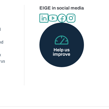
EIGE in social media
d
ed
Help us
improve
x
rus