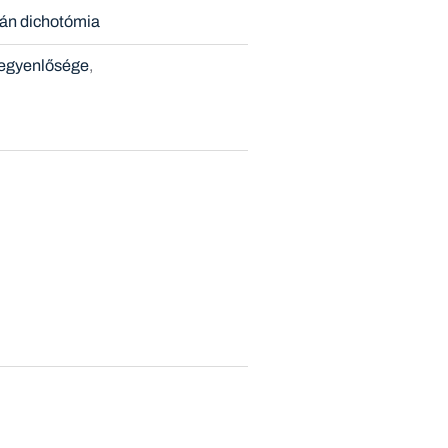
án dichotómia
egyenlősége