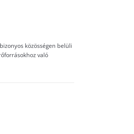
y bizonyos közösségen belüli
rőforrásokhoz való