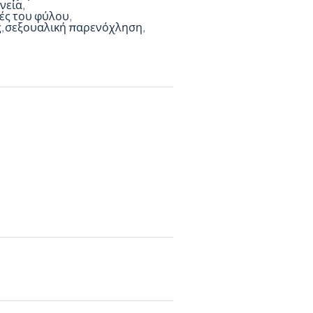
νεία
ές του φύλου
ς
σεξουαλική παρενόχληση