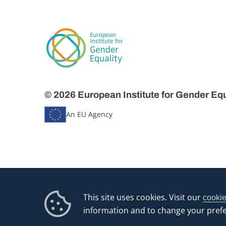
© 2026 European Institute for Gender Equ
An EU Agency
This site uses cookies. Visit our
cookie
information and to change your pref