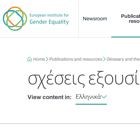
Main menu
Skip to main content
Publica
Newsroom
reso
Breadcrumb
Home
Publications and resources
Glossary and th
σχέσεις εξουσ
Ελληνικά
View content in: