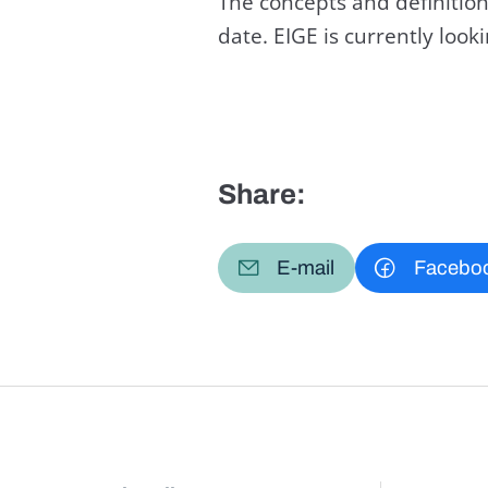
The concepts and definition
date. EIGE is currently loo
Share:
E-mail
Facebo