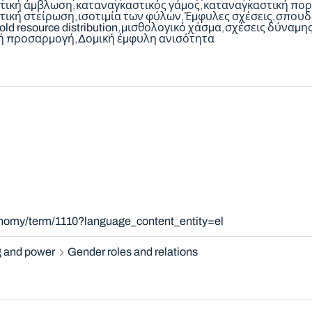
τική άμβλωση
καταναγκαστικός γάμος
καταναγκαστική πορ
τική στείρωση
ισοτιμία των φύλων
Έμφυλες σχέσεις
σπουδ
old resource distribution
μισθολογικό χάσμα
σχέσεις δύναμη
ή προσαρμογή
Δομική έμφυλη ανισότητα
onomy/term/1110?language_content_entity=el
 and power
Gender roles and relations