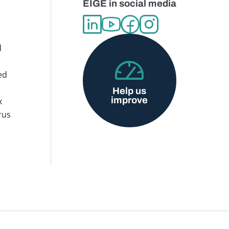
EIGE in social media
d
ed
Help us
improve
x
rus