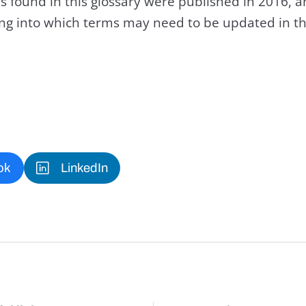
s found in this glossary were published in 2016, 
king into which terms may need to be updated in th
ok
LinkedIn