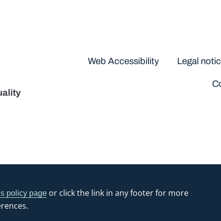
Disclaimers
Web Accessibility
Legal noti
Co
ality
or click the link in any footer for more
s policy page
erences.