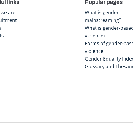
ul links
Popular pages
we are
What is gender
uitment
mainstreaming?
s
What is gender-base
ts
violence?
Forms of gender-bas
violence
Gender Equality Inde
Glossary and Thesau