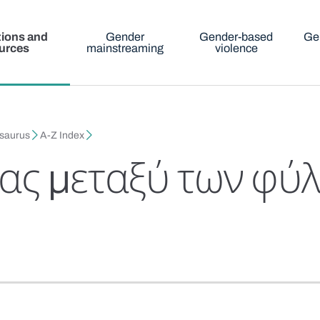
tions and
Gender
Gender-based
Ge
urces
mainstreaming
violence
esaurus
A-Z Index
ίας μεταξύ των φύ