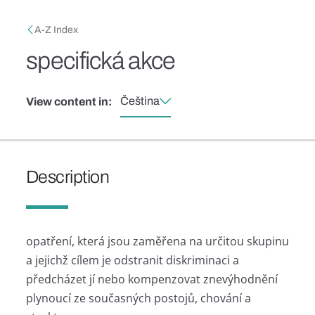
Skip to main content
Breadcrumb
A-Z Index
specifická akce
Čeština
View content in:
Description
opatření, která jsou zaměřena na určitou skupinu
a jejichž cílem je odstranit diskriminaci a
předcházet jí nebo kompenzovat znevýhodnění
plynoucí ze současných postojů, chování a