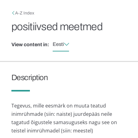
Skip to main content
Breadcrumb
A-Z Index
positiivsed meetmed
Eesti
View content in:
Description
Tegevus, mille eesmärk on muuta teatud
inimrühmade (siin: naiste) juurdepääs neile
tagatud õigustele samasuguseks nagu see on
teistel inimrühmadel (siin: meestel)