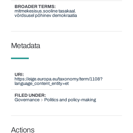
BROADER TERMS
mitmekesisus
sooline tasakaal
võrdsusel põhinev demokraatia
Metadata
URI
https://eige.europa.eu/taxonomy/term/1108?
language_content_entity=et
FILED UNDER
Governance
Politics and policy-making
Actions