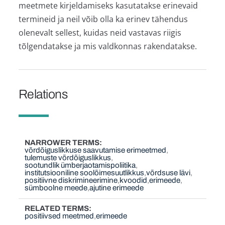
meetmete kirjeldamiseks kasutatakse erinevaid
termineid ja neil võib olla ka erinev tähendus
olenevalt sellest, kuidas neid vastavas riigis
tõlgendatakse ja mis valdkonnas rakendatakse.
Relations
NARROWER TERMS
võrdõiguslikkuse saavutamise erimeetmed
tulemuste võrdõiguslikkus
sootundlik ümberjaotamispoliitika
institutsiooniline soolõimesuutlikkus
võrdsuse lävi
positiivne diskrimineerimine
kvoodid
erimeede
sümboolne meede
ajutine erimeede
RELATED TERMS
positiivsed meetmed
erimeede