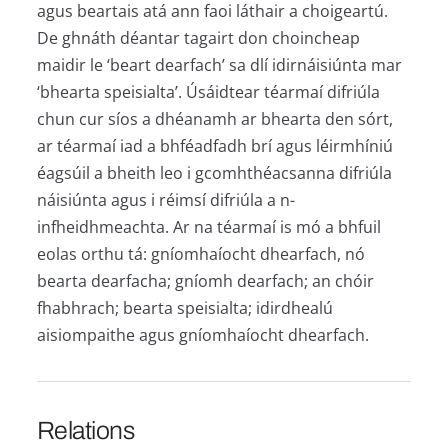
agus beartais atá ann faoi láthair a choigeartú.
De ghnáth déantar tagairt don choincheap
maidir le ‘beart dearfach’ sa dlí idirnáisiúnta mar
‘bhearta speisialta’. Úsáidtear téarmaí difriúla
chun cur síos a dhéanamh ar bhearta den sórt,
ar téarmaí iad a bhféadfadh brí agus léirmhíniú
éagsúil a bheith leo i gcomhthéacsanna difriúla
náisiúnta agus i réimsí difriúla a n-
infheidhmeachta. Ar na téarmaí is mó a bhfuil
eolas orthu tá: gníomhaíocht dhearfach, nó
bearta dearfacha; gníomh dearfach; an chóir
fhabhrach; bearta speisialta; idirdhealú
aisiompaithe agus gníomhaíocht dhearfach.
Relations