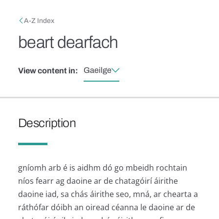
Skip to main content
Breadcrumb
A-Z Index
beart dearfach
Gaeilge
View content in:
Description
gníomh arb é is aidhm dó go mbeidh rochtain
níos fearr ag daoine ar de chatagóirí áirithe
daoine iad, sa chás áirithe seo, mná, ar chearta a
ráthófar dóibh an oiread céanna le daoine ar de