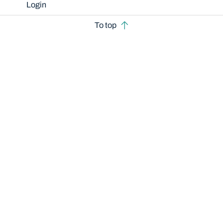
Login
To top