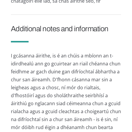
chatagóirí eile iad, sa chás áirithe seo, fir
Additional notes and information
I gcásanna áirithe, is é an chúis a mbíonn an t-
idirdhealú ann go gcuirtear an riail chéanna chun
feidhme ar gach duine gan difríochtaí ábhartha a
chur san áireamh. D'fhonn cásanna mar sin a
leigheas agus a chosc, ní mór do rialtais,
d'fhostóirí agus do sholáthraithe seirbhísí a
áirithiú go nglacann siad céimeanna chun a gcuid
rialacha agus a gcuid cleachtas a choigeartú chun
na difríochtaí sin a chur san áireamh - is é sin, ní
mór dóibh rud éigin a dhéanamh chun bearta