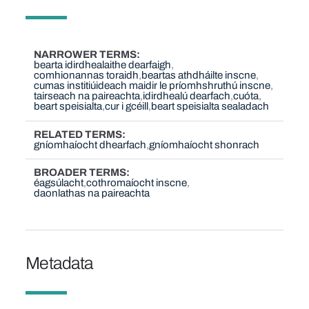
NARROWER TERMS
bearta idirdhealaithe dearfaigh
comhionannas toraidh
beartas athdháilte inscne
cumas institiúideach maidir le príomhshruthú inscne
tairseach na paireachta
idirdhealú dearfach
cuóta
beart speisialta
cur i gcéill
beart speisialta sealadach
RELATED TERMS
gníomhaíocht dhearfach
gníomhaíocht shonrach
BROADER TERMS
éagsúlacht
cothromaíocht inscne
daonlathas na paireachta
Metadata