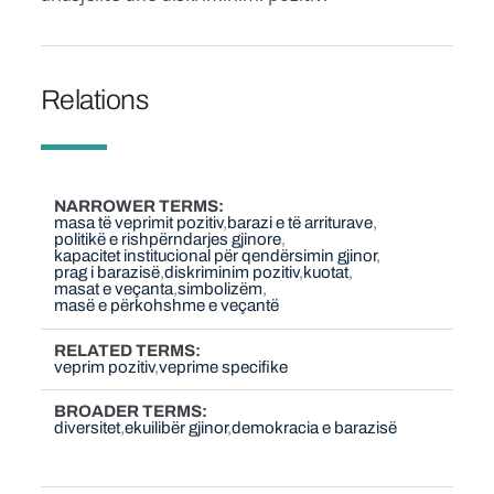
Relations
NARROWER TERMS
masa të veprimit pozitiv
barazi e të arriturave
politikë e rishpërndarjes gjinore
kapacitet institucional për qendërsimin gjinor
prag i barazisë
diskriminim pozitiv
kuotat
masat e veçanta
simbolizëm
masë e përkohshme e veçantë
RELATED TERMS
veprim pozitiv
veprime specifike
BROADER TERMS
diversitet
ekuilibër gjinor
demokracia e barazisë