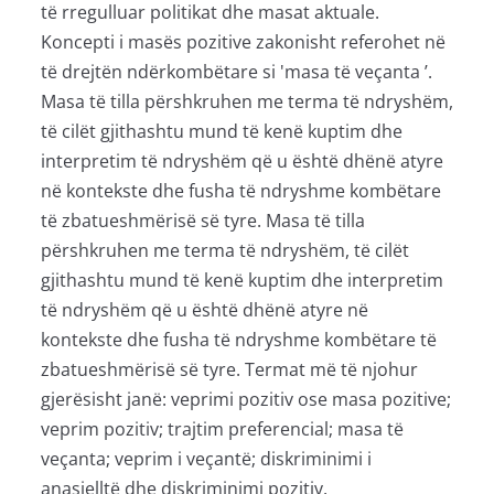
të rregulluar politikat dhe masat aktuale.
Koncepti i masës pozitive zakonisht referohet në
të drejtën ndërkombëtare si 'masa të veçanta ’.
Masa të tilla përshkruhen me terma të ndryshëm,
të cilët gjithashtu mund të kenë kuptim dhe
interpretim të ndryshëm që u është dhënë atyre
në kontekste dhe fusha të ndryshme kombëtare
të zbatueshmërisë së tyre. Masa të tilla
përshkruhen me terma të ndryshëm, të cilët
gjithashtu mund të kenë kuptim dhe interpretim
të ndryshëm që u është dhënë atyre në
kontekste dhe fusha të ndryshme kombëtare të
zbatueshmërisë së tyre. Termat më të njohur
gjerësisht janë: veprimi pozitiv ose masa pozitive;
veprim pozitiv; trajtim preferencial; masa të
veçanta; veprim i veçantë; diskriminimi i
anasjelltë dhe diskriminimi pozitiv.