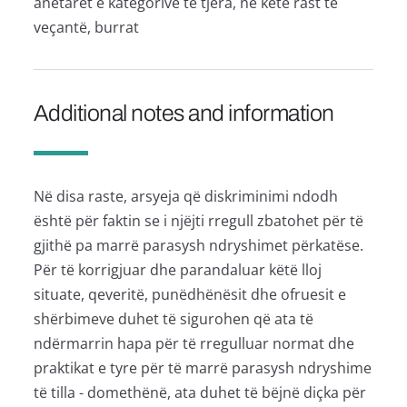
anëtarët e kategorive të tjera, në këtë rast të
veçantë, burrat
Additional notes and information
Në disa raste, arsyeja që diskriminimi ndodh
është për faktin se i njëjti rregull zbatohet për të
gjithë pa marrë parasysh ndryshimet përkatëse.
Për të korrigjuar dhe parandaluar këtë lloj
situate, qeveritë, punëdhënësit dhe ofruesit e
shërbimeve duhet të sigurohen që ata të
ndërmarrin hapa për të rregulluar normat dhe
praktikat e tyre për të marrë parasysh ndryshime
të tilla - domethënë, ata duhet të bëjnë diçka për