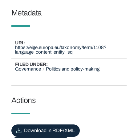
Metadata
URI
https://eige.europa.eu/taxonomy/term/1108?
language_content_entity=sq
FILED UNDER
Governance
Politics and policy-making
Actions
Download in RDF/XML