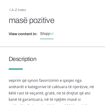
Skip to main content
Breadcrumb
A-Z Index
masë pozitive
Shqip
View content in:
Description
veprim që synon favorizimin e qasjes nga
anëtarët e kategorive të caktuara të njerëzve, në
këtë rast të veçantë, gratë, në të drejtat që ato
kanë të garantuara, në të njëjtën masë si