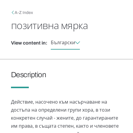
Skip to main content
Breadcrumb
A-Z Index
позитивна мярка
Български
View content in:
Description
Действие, насочено към насърчаване на
достъпа на определени групи хора, в този
конкретен случай - жените, до гарантираните
им права, в същата степен, както и членовете