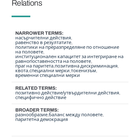
Relations
NARROWER TERMS
насърчителни действия
равенство в резултатите
политики на преразпределяне по отношение
на половете
институционален капацитет за интегриране на
равнопоставеността на половете
праг на паритета
позитивна дискриминация
квота
специални мерки
токенизъм
временни специални мерки
RELATED TERMS
позитивно действие/утвърдителни действия
специфично действие
BROADER TERMS
разнообразие
баланс между половете
паритетна демокрация