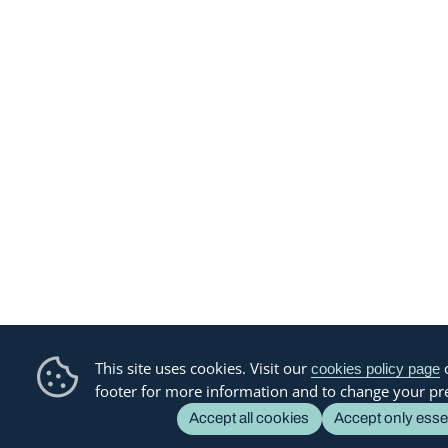
This site uses cookies. Visit our
o
cookies policy page
footer for more information and to change your pr
Accept all cookies
Accept only esse