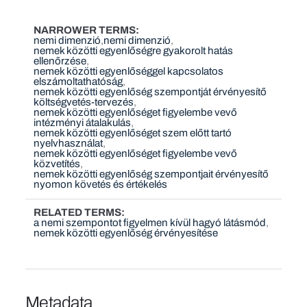
NARROWER TERMS
nemi dimenzió
nemi dimenzió
nemek közötti egyenlőségre gyakorolt hatás
ellenőrzése
nemek közötti egyenlőséggel kapcsolatos
elszámoltathatóság
nemek közötti egyenlőség szempontját érvényesítő
költségvetés-tervezés
nemek közötti egyenlőséget figyelembe vevő
intézményi átalakulás
nemek közötti egyenlőséget szem előtt tartó
nyelvhasználat
nemek közötti egyenlőséget figyelembe vevő
közvetítés
nemek közötti egyenlőség szempontjait érvényesítő
nyomon követés és értékelés
RELATED TERMS
a nemi szempontot figyelmen kívül hagyó látásmód
nemek közötti egyenlőség érvényesítése
Metadata