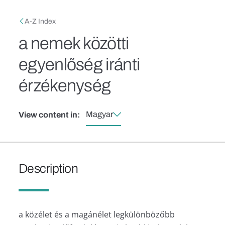
Skip to main content
Breadcrumb
A-Z Index
a nemek közötti
egyenlőség iránti
érzékenység
Magyar
View content in:
Description
a közélet és a magánélet legkülönbözőbb