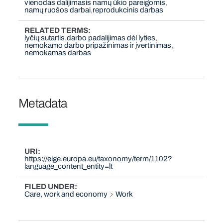
vienodas dalijimasis namų ūkio pareigomis
namų ruošos darbai
reprodukcinis darbas
RELATED TERMS
lyčių sutartis
darbo padalijimas dėl lyties
nemokamo darbo pripažinimas ir įvertinimas
nemokamas darbas
Metadata
URI
https://eige.europa.eu/taxonomy/term/1102?
language_content_entity=lt
FILED UNDER
Care, work and economy
Work