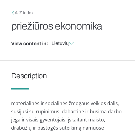
Skip to main content
Breadcrumb
A-Z Index
priežiūros ekonomika
Lietuvių
View content in:
Description
materialinės ir socialinės žmogaus veiklos dalis,
susijusi su rūpinimusi dabartine ir būsima darbo
jėga ir visais gyventojais, įskaitant maisto,
drabužių ir pastogės suteikimą namuose