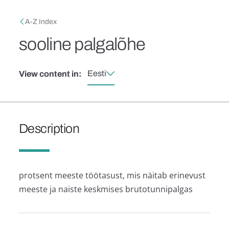
Skip to main content
Breadcrumb
A-Z Index
sooline palgalõhe
Eesti
View content in:
Description
protsent meeste töötasust, mis näitab erinevust
meeste ja naiste keskmises brutotunnipalgas