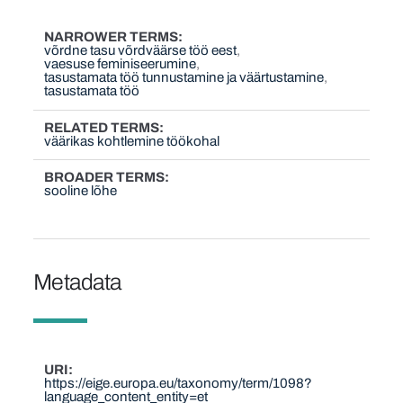
NARROWER TERMS
võrdne tasu võrdväärse töö eest
vaesuse feminiseerumine
tasustamata töö tunnustamine ja väärtustamine
tasustamata töö
RELATED TERMS
väärikas kohtlemine töökohal
BROADER TERMS
sooline lõhe
Metadata
URI
https://eige.europa.eu/taxonomy/term/1098?
language_content_entity=et