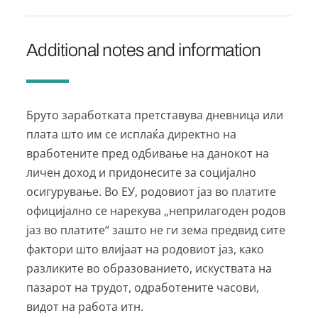
Additional notes and information
Бруто заработката претставува дневница или
плата што им се исплаќа директно на
вработените пред одбивање на данокот на
личен доход и придонесите за социјално
осигурување. Во ЕУ, родовиот јаз во платите
официјално се нарекува „неприлагоден родов
јаз во платите“ зашто не ги зема предвид сите
фактори што влијаат на родовиот јаз, како
разликите во образованието, искуствата на
пазарот на трудот, одработените часови,
видот на работа итн.