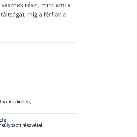
vesznek részt, mint ami a
ltsága), míg a férfiak a
tív intézkedés
ság
súlyozott részvétel