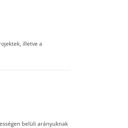
jektek, illetve a
pességen belüli arányuknak