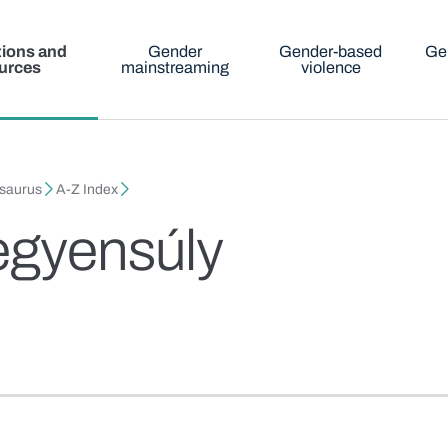
tions and
Gender
Gender-based
Ge
urces
mainstreaming
violence
esaurus
A-Z Index
egyensúly