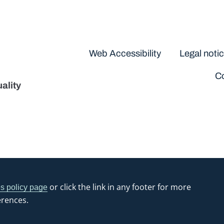
Disclaimers
Web Accessibility
Legal noti
Co
ality
or click the link in any footer for more
s policy page
erences.