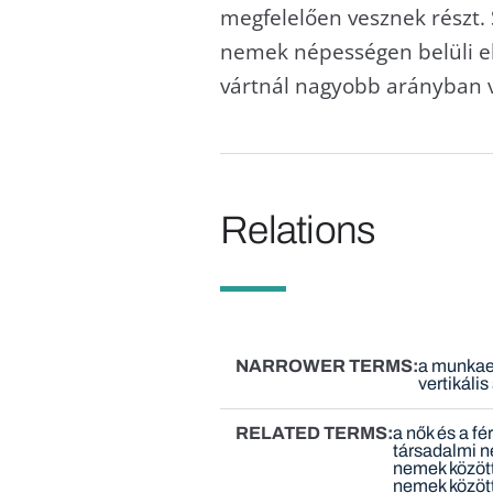
megfelelően vesznek részt.
nemek népességen belüli elo
vártnál nagyobb arányban va
Relations
NARROWER TERMS
a munkae
vertikáli
RELATED TERMS
a nők és a fé
társadalmi 
nemek közöt
nemek közöt