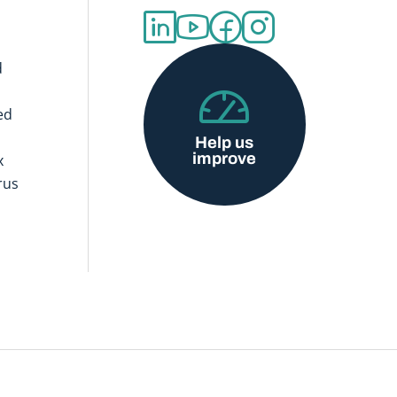
d
ed
Help us
improve
x
rus