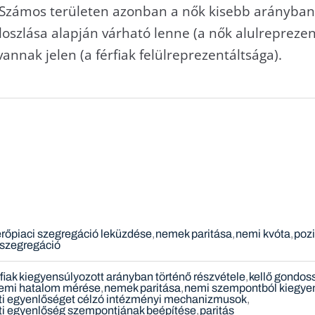
 Számos területen azonban a nők kisebb arányban 
szlása alapján várható lenne (a nők alulreprezentá
nnak jelen (a férfiak felülreprezentáltsága).
rőpiaci szegregáció leküzdése
nemek paritása
nemi kvóta
pozi
s szegregáció
rfiak kiegyensúlyozott arányban történő részvétele
kellő gondos
nemi hatalom mérése
nemek paritása
nemi szempontból kiegyen
ti egyenlőséget célzó intézményi mechanizmusok
ti egyenlőség szempontjának beépítése
paritás