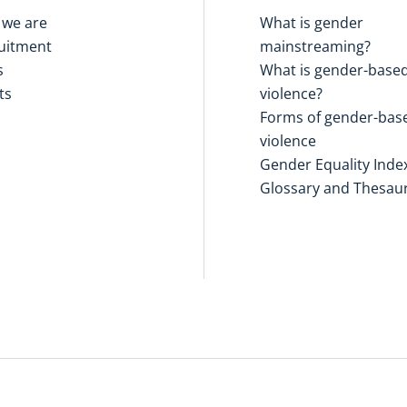
we are
What is gender
uitment
mainstreaming?
s
What is gender-base
ts
violence?
Forms of gender-bas
violence
Gender Equality Inde
Glossary and Thesau