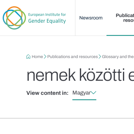
Main menu
Skip to main content
Publica
Newsroom
reso
Breadcrumb
Home
Publications and resources
Glossary and th
nemek közötti 
Magyar
View content in: