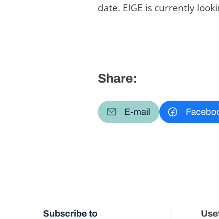
date. EIGE is currently loo
Share:
E-mail
Facebo
Subscribe to
Usef