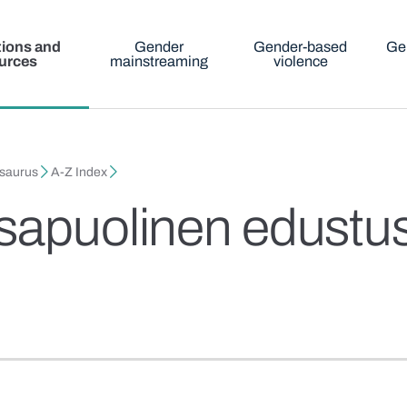
tions and
Gender
Gender-based
Ge
urces
mainstreaming
violence
esaurus
A-Z Index
sapuolinen edustu