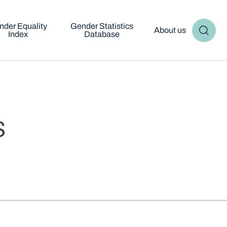
nder Equality
Gender Statistics
About us
Index
Database
s