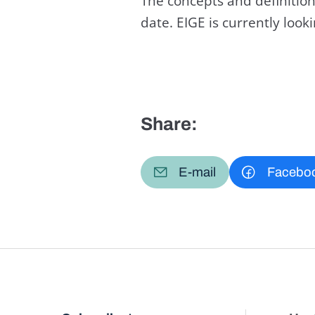
The concepts and definition
date. EIGE is currently loo
Share:
E-mail
Facebo