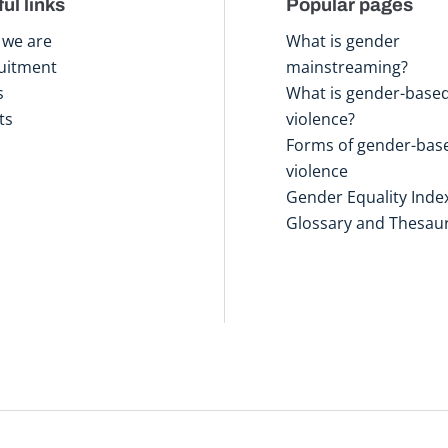
ul links
Popular pages
we are
What is gender
uitment
mainstreaming?
s
What is gender-base
ts
violence?
Forms of gender-bas
violence
Gender Equality Inde
Glossary and Thesau