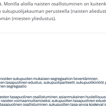
 Monilla aloilla naisten osallistuminen on kuite
n sukupuolijakauman perusteella (naisten aliedus
mmän (miesten yliedustus).
inoiden sukupuolen mukaisen segregaation lieventäminen
en tasapuolinen edustus, sukupuolipariteetti
sukupuolikiintiöt
inen segregaatio
iesten tasapuolinen osallistuminen
asianmukainen huolellisuus
t naisten voimaannuttamiseksi
sukupuolten tasapuolinen edustu
tasapuolinen osallistuminen
sukupuolten tasa-arvoa koskevat i