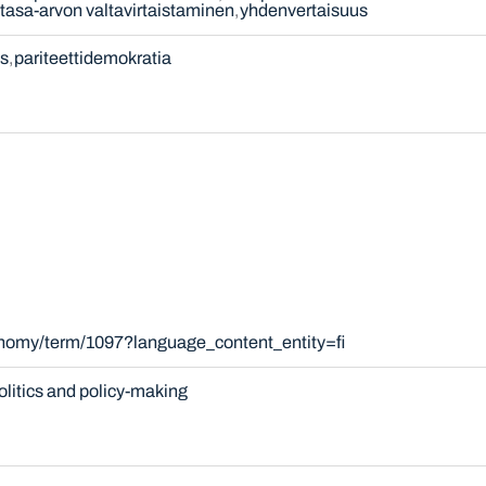
tasa-arvon valtavirtaistaminen
yhdenvertaisuus
s
pariteettidemokratia
onomy/term/1097?language_content_entity=fi
olitics and policy-making