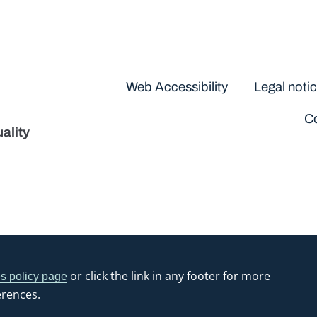
Disclaimers
Web Accessibility
Legal noti
Co
ality
or click the link in any footer for more
s policy page
erences.