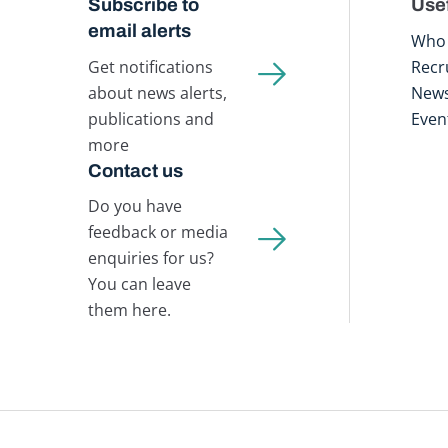
Subscribe to
Usef
email alerts
Who 
Get notifications
Recr
about news alerts,
New
publications and
Even
more
Contact us
Do you have
feedback or media
enquiries for us?
You can leave
them here.