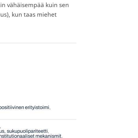
nkin vähäisempää kuin sen
tus), kun taas miehet
positiivinen erityistoimi
s, sukupuolipariteetti
nstitutionaaliset mekanismit