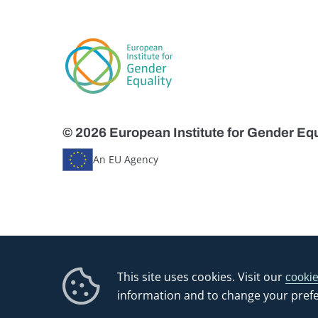
© 2026 European Institute for Gender Equ
An EU Agency
This site uses cookies. Visit our
cookie
information and to change your pref