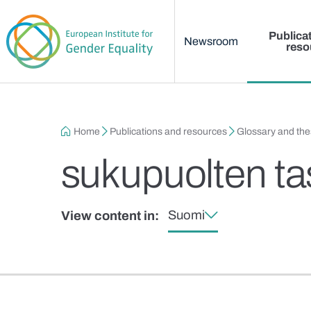
Main menu
Skip to main content
Publica
Newsroom
reso
Breadcrumb
Home
Publications and resources
Glossary and th
sukupuolten ta
Suomi
View content in: