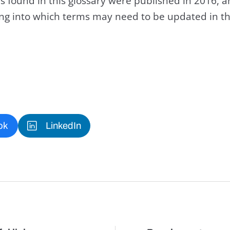
s found in this glossary were published in 2016, 
king into which terms may need to be updated in th
ok
LinkedIn