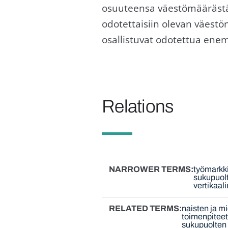
osuuteensa väestömäärästä.
odotettaisiin olevan väestö
osallistuvat odotettua ene
Relations
NARROWER TERMS
työmarkk
sukupuolt
vertikaal
RELATED TERMS
naisten ja m
toimenpitee
sukupuolten 