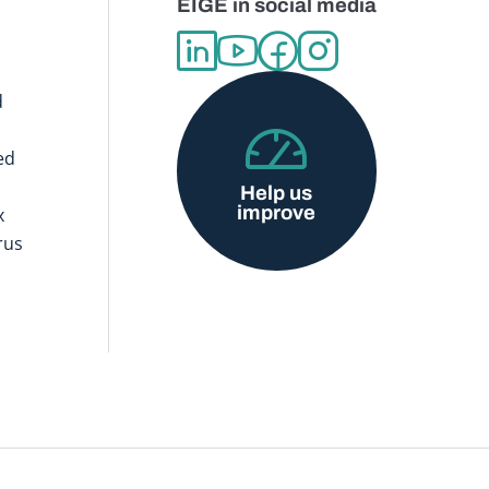
EIGE in social media
d
ed
Help us
improve
x
rus