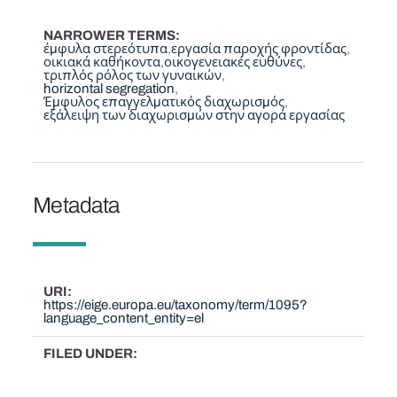
NARROWER TERMS
έμφυλα στερεότυπα
εργασία παροχής φροντίδας
οικιακά καθήκοντα
οικογενειακές ευθύνες
τριπλός ρόλος των γυναικών
horizontal segregation
Έμφυλος επαγγελματικός διαχωρισμός
εξάλειψη των διαχωρισμών στην αγορά εργασίας
Metadata
URI
https://eige.europa.eu/taxonomy/term/1095?
language_content_entity=el
FILED UNDER