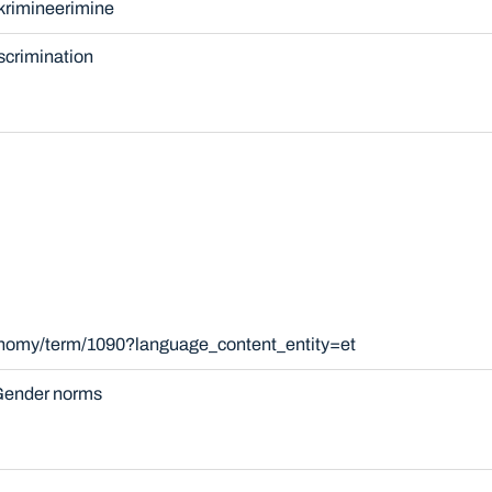
krimineerimine
scrimination
xonomy/term/1090?language_content_entity=et
ender norms