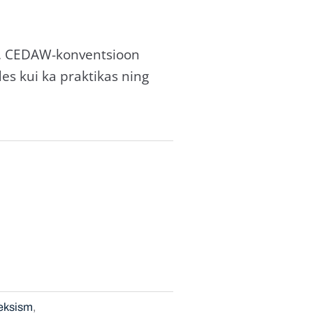
o). CEDAW-konventsioon
es kui ka praktikas ning
eksism