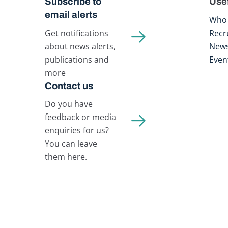
Subscribe to
Usef
email alerts
Who 
Get notifications
Recr
about news alerts,
New
publications and
Even
more
Contact us
Do you have
feedback or media
enquiries for us?
You can leave
them here.