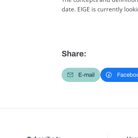
date. EIGE is currently loo
Share:
E-mail
Facebo