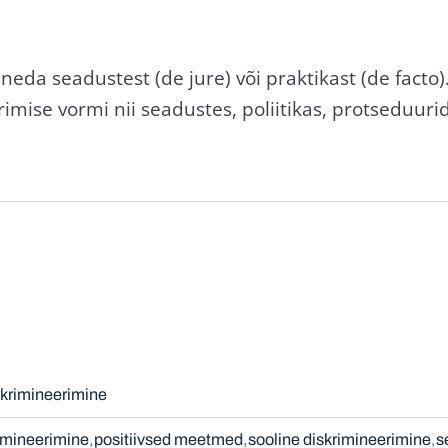
neda seadustest (de jure) või praktikast (de fact
imise vormi nii seadustes, poliitikas, protseduurid
skrimineerimine
imineerimine
positiivsed meetmed
sooline diskrimineerimine
s