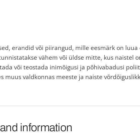
ed, erandid või piirangud, mille eesmärk on luua 
tunnistatakse vähem või üldse mitte, kus naistel 
a või teostada inimõigusi ja põhivabadusi poliiti
 tahes muus valdkonnas meeste ja naiste võrdõigusli
 and information