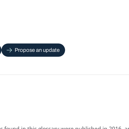
Propose an update
s found in this glossary were published in 2016, 