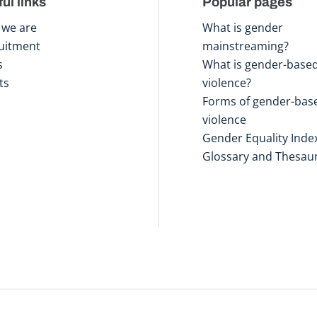
ul links
Popular pages
we are
What is gender
uitment
mainstreaming?
s
What is gender-base
ts
violence?
Forms of gender-bas
violence
Gender Equality Inde
Glossary and Thesau