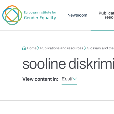
Main menu
Skip to main content
Publica
Newsroom
reso
Breadcrumb
Home
Publications and resources
Glossary and th
sooline diskri
Eesti
View content in: