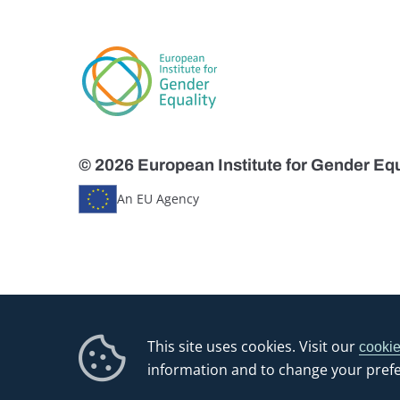
© 2026 European Institute for Gender Equ
An EU Agency
This site uses cookies. Visit our
cookie
information and to change your pref