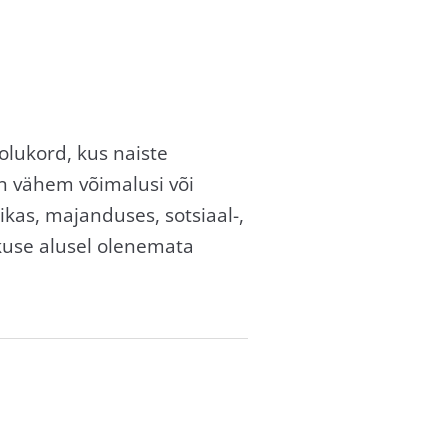
olukord, kus naiste
on vähem võimalusi või
kas, majanduses, sotsiaal-,
kkuse alusel olenemata