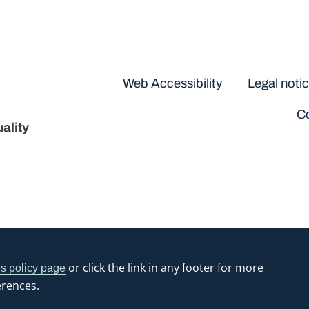
Disclaimers
Web Accessibility
Legal noti
Co
ality
or click the link in any footer for more
s policy page
erences.