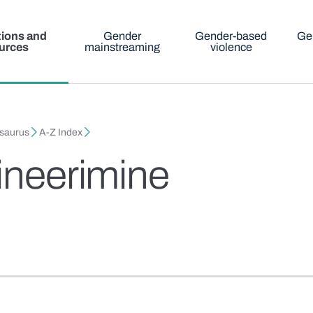
tions and
Gender
Gender-based
Ge
urces
mainstreaming
violence
esaurus
A-Z Index
mineerimine