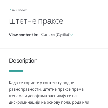
Skip to main content
Breadcrumb
A-Z Index
штетне прaксе
Српски (Cyrilic)
View content in:
Description
Када се користе у контексту родне
равноправности, штетне праксе према
женама и девојкама заснивају се на
дискриминацији на основу пола, рода или