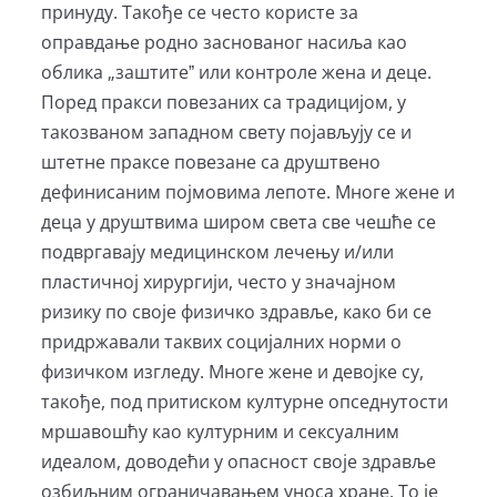
принуду. Такође се често користе за
оправдање родно заснованог насиља као
облика „заштитеˮ или контроле жена и деце.
Поред пракси повезаних са традицијом, у
такозваном западном свету појављују се и
штетне праксе повезане са друштвено
дефинисаним појмовима лепоте. Многе жене и
деца у друштвима широм света све чешће се
подвргавају медицинском лечењу и/или
пластичној хирургији, често у значајном
ризику по своје физичко здравље, како би се
придржавали таквих социјалних норми о
физичком изгледу. Многе жене и девојке су,
такође, под притиском културне опседнутости
мршавошћу као културним и сексуалним
идеалом, доводећи у опасност своје здравље
озбиљним ограничавањем уноса хране. То је