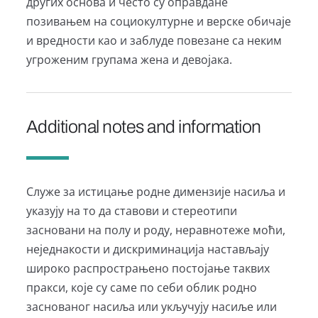
других основа и често су оправдане
позивањем на социокултурне и верске обичаје
и вредности као и заблуде повезане са неким
угроженим групама жена и девојака.
Additional notes and information
Служе за истицање родне димензије насиља и
указују на то да ставови и стереотипи
засновани на полу и роду, неравнотеже моћи,
неједнакости и дискриминација настављају
широко распрострањено постојање таквих
пракси, које су саме по себи облик родно
заснованог насиља или укључују насиље или