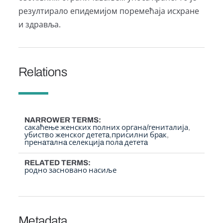
резултирало епидемијом поремећаја исхране
и здравља.
Relations
NARROWER TERMS
сакаћење женских полних органа/гениталија
убиство женског дететa
присилни брaк
пренaтaлнa селекцијa полa дететa
RELATED TERMS
родно засновано насиље
Metadata