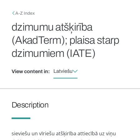
Skip to main content
Breadcrumb
A-Z Index
dzimumu atšķirība
(AkadTerm); plaisa starp
dzimumiem (IATE)
Latviešu
View content in:
Description
sieviešu un vīriešu atšķirība attiecībā uz viņu