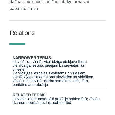
dalības, piekļuves, tiesību, atalgojuma vai
pabalstu līmeni
Relations
NARROWER TERMS
sieviešu un vīriešu vienlīdzīga piekļuve tiesai
vienlīdzīga resursu pieejamība sievietēm un
vīriešiem
vienlīdzīgas iespējas sievietēm un vīriešiem
vienlīdzīga attieksme pret sievietēm un vīriešiem
vīriešu un sieviešu darba samaksas atšķirība
paritātes demokrātija
RELATED TERMS
sievietes dzimumsociālā pozīcija sabiedrībā; vīrieša
dzimumsociālā pozīcija sabiedrībā