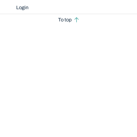
Login
To top