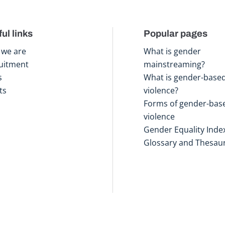
ul links
Popular pages
we are
What is gender
uitment
mainstreaming?
s
What is gender-base
ts
violence?
Forms of gender-bas
violence
Gender Equality Inde
Glossary and Thesau