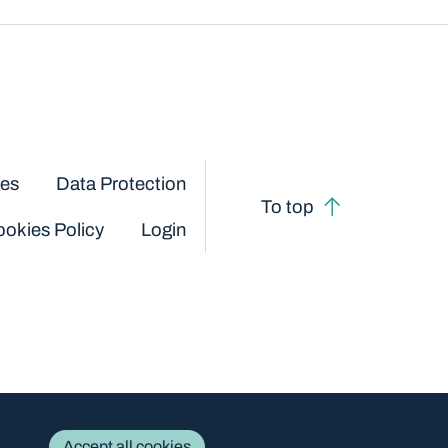
ces
Data Protection
To top
okies Policy
Login
Accept all cookies