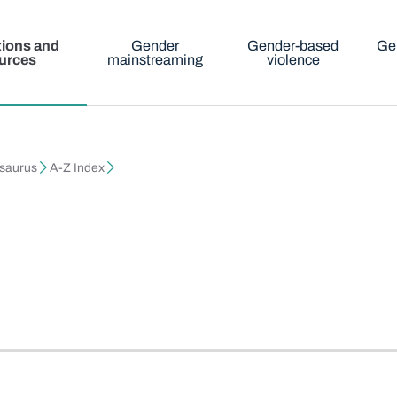
tions and
Gender
Gender-based
Ge
urces
mainstreaming
violence
esaurus
A-Z Index