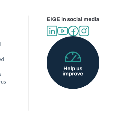
EIGE in social media
d
ed
Help us
improve
x
rus