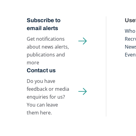
Subscribe to
Usef
email alerts
Who 
Get notifications
Recr
about news alerts,
New
publications and
Even
more
Contact us
Do you have
feedback or media
enquiries for us?
You can leave
them here.