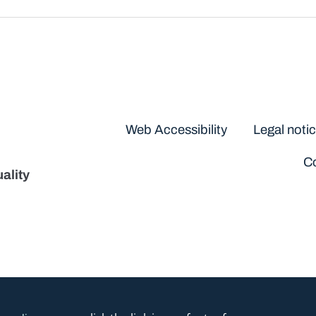
Disclaimers
Web Accessibility
Legal noti
Co
ality