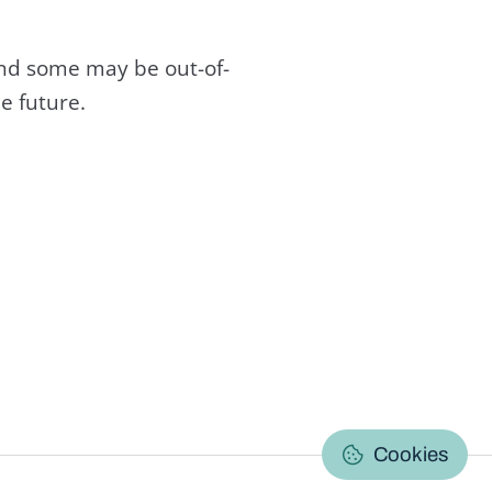
and some may be out-of-
e future.
C
Cookies