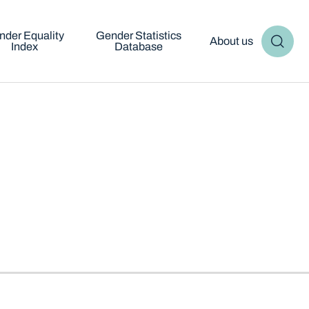
nder Equality
Gender Statistics
About us
Index
Database