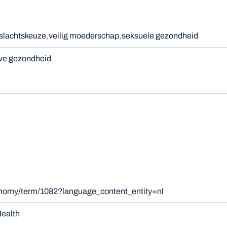
slachtskeuze
veilig moederschap
seksuele gezondheid
eve gezondheid
onomy/term/1082?language_content_entity=nl
ealth