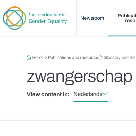
Main menu
Skip to main content
Publica
Newsroom
reso
Breadcrumb
Home
Publications and resources
Glossary and th
zwangerschap
Nederlands
View content in: