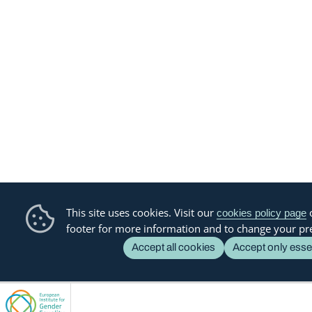
This site uses cookies. Visit our
o
cookies policy page
footer for more information and to change your pr
Accept all cookies
Accept only esse