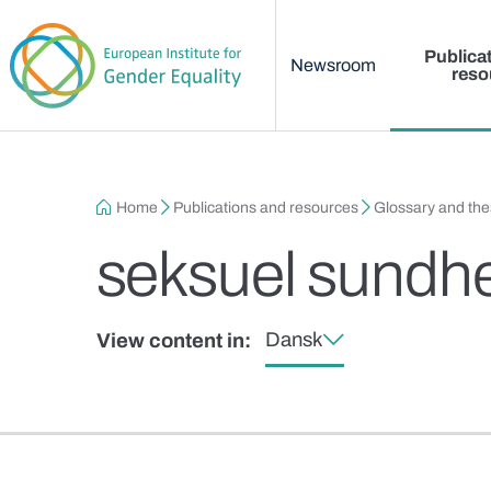
Main menu
Skip to main content
Publica
Newsroom
reso
Breadcrumb
Home
Publications and resources
Glossary and th
seksuel sundh
Dansk
View content in: