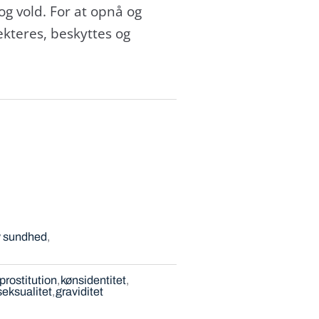
og vold. For at opnå og
kteres, beskyttes og
v sundhed
prostitution
kønsidentitet
seksualitet
graviditet