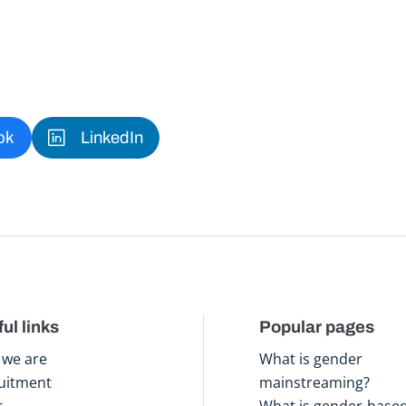
ok
LinkedIn
ul links
Popular pages
we are
What is gender
uitment
mainstreaming?
s
What is gender-base