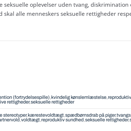
e seksuelle oplevelser uden tvang, diskrimination 
 skal alle menneskers seksuelle rettigheder respe
tion (fortrydelsespille)
kvindelig kønslemlæstelse
reprodukti
ive rettigheder
seksuelle rettigheder
 stereotyper
kærestevoldtægt
spædbørnsdrab på piger
tvangs
artnervold
voldtægt
reproduktiv sundhed
seksuelle rettigheder