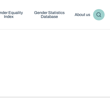
nder Equality
Gender Statistics
About us
Index
Database