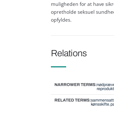
muligheden for at have sikr
opretholde seksuel sundhed
opfyldes.
Relations
NARROWER TERMS
nødpræven
reprodukt
RELATED TERMS
sammensatte
kønsskifte
p