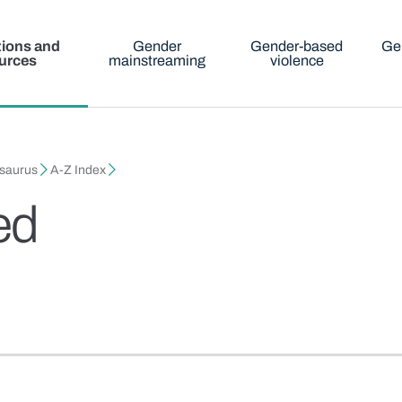
tions and
Gender
Gender-based
Ge
urces
mainstreaming
violence
esaurus
A-Z Index
ed