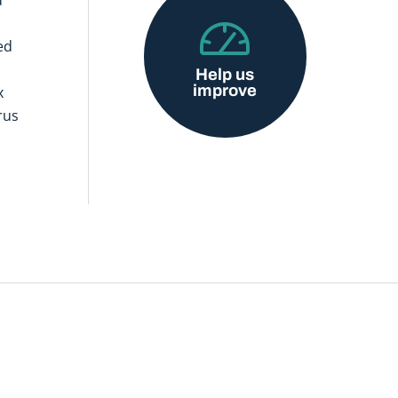
ed
Help us
improve
x
rus