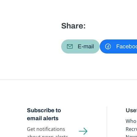
Share:
E-mail
Facebo
Subscribe to
Usef
email alerts
Who 
Get notifications
Recr
about news alerts,
New