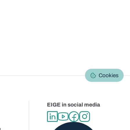
C
Cookies
EIGE in social media
d