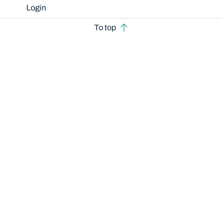
Login
To top