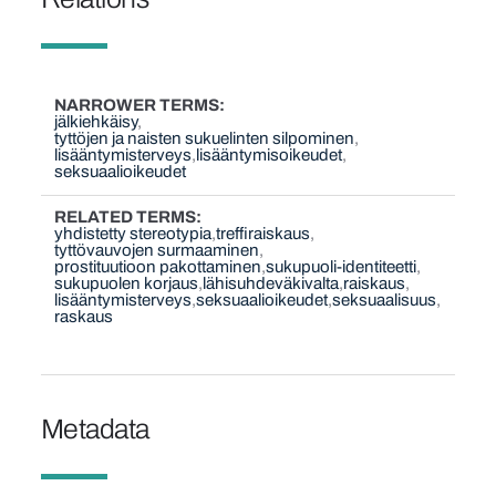
NARROWER TERMS
jälkiehkäisy
tyttöjen ja naisten sukuelinten silpominen
lisääntymisterveys
lisääntymisoikeudet
seksuaalioikeudet
RELATED TERMS
yhdistetty stereotypia
treffiraiskaus
tyttövauvojen surmaaminen
prostituutioon pakottaminen
sukupuoli-identiteetti
sukupuolen korjaus
lähisuhdeväkivalta
raiskaus
lisääntymisterveys
seksuaalioikeudet
seksuaalisuus
raskaus
Metadata