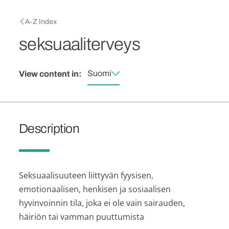
Skip to main content
Breadcrumb
A-Z Index
seksuaaliterveys
Suomi
View content in:
Description
Seksuaalisuuteen liittyvän fyysisen,
emotionaalisen, henkisen ja sosiaalisen
hyvinvoinnin tila, joka ei ole vain sairauden,
häiriön tai vamman puuttumista