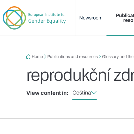
Main menu
Skip to main content
Publica
Newsroom
reso
Breadcrumb
Home
Publications and resources
Glossary and th
reprodukční zdr
Čeština
View content in: