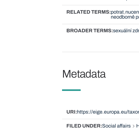
RELATED TERMS
potrat
nucená
neodborně p
BROADER TERMS
sexuální zd
Metadata
URI
https://eige.europa.eu/ta
FILED UNDER
Social affairs
H