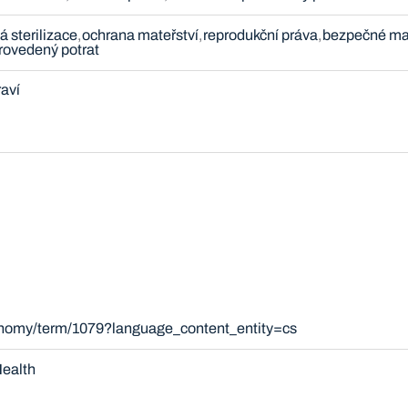
 sterilizace
ochrana mateřství
reprodukční práva
bezpečné mat
rovedený potrat
raví
xonomy/term/1079?language_content_entity=cs
ealth