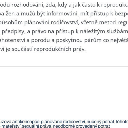
du rozhodování, zda, kdy a jak často k reprodukci
va žen a mužů být informováni, mít přístup k bez
ůsobům plánování rodičovství, včetně metod regu
 předpisy, a právo na přístup k náležitým službá
hotenství a porodu a poskytnou párům co největš
í je součástí reprodukčních práv.
uzová antikoncepce
plánované rodičovství
nucený potrat
těhot
 mateřství
sexuální práva
neodborně provedený potrat