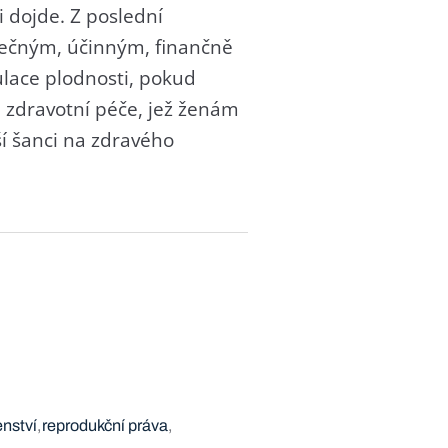
 dojde. Z poslední
pečným, účinným, finančně
lace plodnosti, pokud
m zdravotní péče, jež ženám
í šanci na zdravého
enství
reprodukční práva