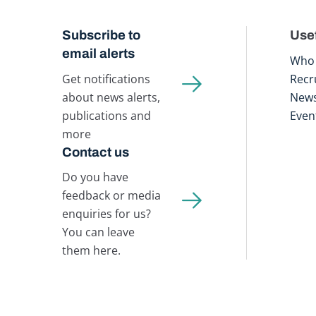
Subscribe to
Usef
email alerts
Who 
Get notifications
Recr
about news alerts,
New
publications and
Even
more
Contact us
Do you have
feedback or media
enquiries for us?
You can leave
them here.