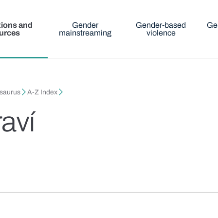
tions and
Gender
Gender-based
Ge
urces
mainstreaming
violence
esaurus
A-Z Index
aví