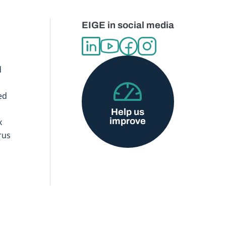
EIGE in social media
d
ed
Help us
improve
x
rus