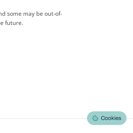
and some may be out-of-
e future.
C
Cookies