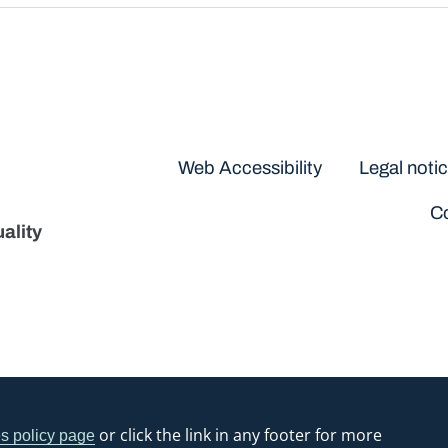
Disclaimers
Web Accessibility
Legal noti
Co
ality
or click the link in any footer for more
s policy page