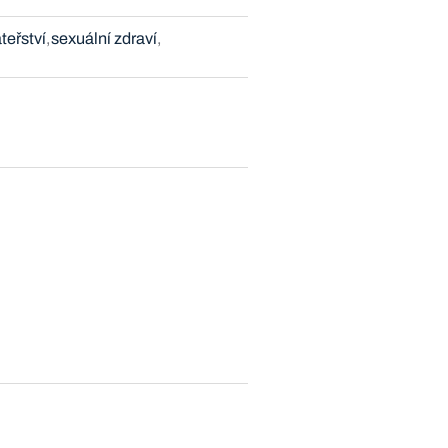
eřství
sexuální zdraví