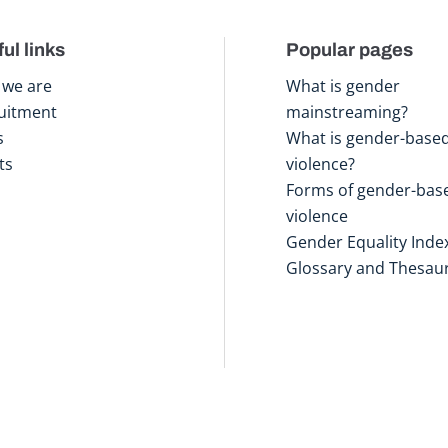
ul links
Popular pages
we are
What is gender
uitment
mainstreaming?
s
What is gender-base
ts
violence?
Forms of gender-bas
violence
Gender Equality Inde
Glossary and Thesau