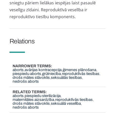
sniegtu pāriem lielākas iespējas laist pasaulē
veselīgu zīdaini. Reproduktīvā veselība ir
reproduktīvo tiesību komponents.
Relations
NARROWER TERMS
aborts
avārijas kontracepcija
ģimenes plānošana
piespiedu aborts
grūtniecība
reproduktīvās tiesības
drošs mātes stāvoklis
seksuālās tiesības
nedrošs aborts
RELATED TERMS
aborts
piespiedu sterilizācija
maternitātes aizsardzība
reproduktīvās tiesības
drošs mātes stāvoklis
seksuālā veselība
nedrošs aborts