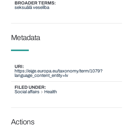
BROADER TERMS
seksuālā veselība
Metadata
URI
https://eige.europa.eu/taxonomy/term/1079?
language_content_entity=lv
FILED UNDER
Social affairs
Health
Actions