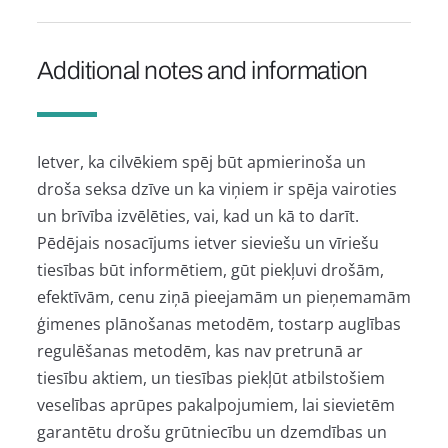
Additional notes and information
Ietver, ka cilvēkiem spēj būt apmierinoša un
droša seksa dzīve un ka viņiem ir spēja vairoties
un brīvība izvēlēties, vai, kad un kā to darīt.
Pēdējais nosacījums ietver sieviešu un vīriešu
tiesības būt informētiem, gūt piekļuvi drošām,
efektīvām, cenu ziņā pieejamām un pieņemamām
ģimenes plānošanas metodēm, tostarp auglības
regulēšanas metodēm, kas nav pretrunā ar
tiesību aktiem, un tiesības piekļūt atbilstošiem
veselības aprūpes pakalpojumiem, lai sievietēm
garantētu drošu grūtniecību un dzemdības un