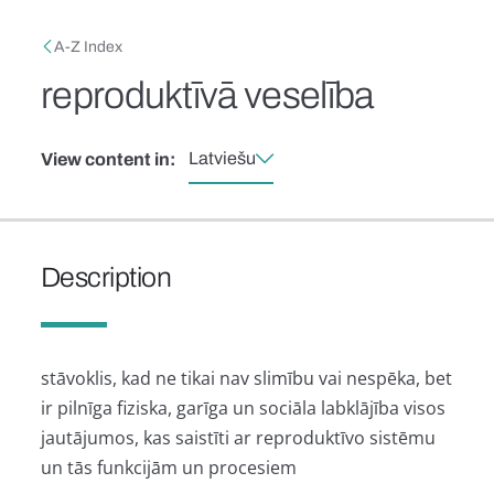
Skip to main content
Breadcrumb
A-Z Index
reproduktīvā veselība
Latviešu
View content in:
Description
stāvoklis, kad ne tikai nav slimību vai nespēka, bet
ir pilnīga fiziska, garīga un sociāla labklājība visos
jautājumos, kas saistīti ar reproduktīvo sistēmu
un tās funkcijām un procesiem