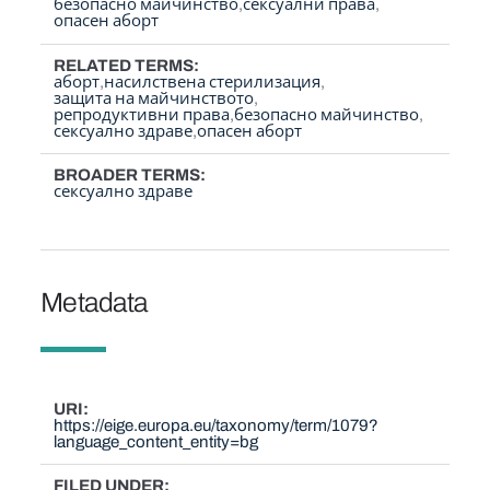
безопасно майчинство
сексуални права
опасен аборт
RELATED TERMS
аборт
насилствена стерилизация
защита на майчинството
репродуктивни права
безопасно майчинство
сексуално здраве
опасен аборт
BROADER TERMS
сексуално здраве
Metadata
URI
https://eige.europa.eu/taxonomy/term/1079?
language_content_entity=bg
FILED UNDER