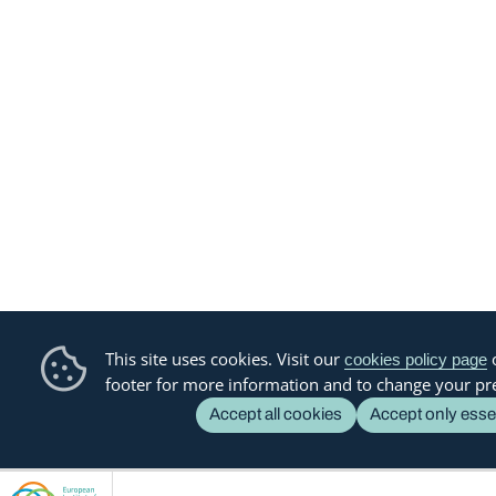
This site uses cookies. Visit our
o
cookies policy page
footer for more information and to change your pr
Accept all cookies
Accept only esse