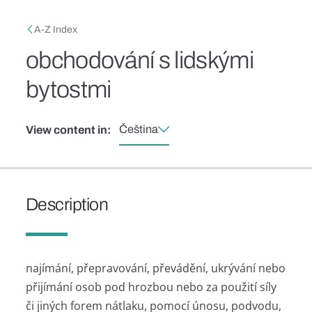
Skip to main content
Breadcrumb
A-Z Index
obchodování s lidskými
bytostmi
Čeština
View content in:
Description
najímání, přepravování, převádění, ukrývání nebo
přijímání osob pod hrozbou nebo za použití síly
či jiných forem nátlaku, pomocí únosu, podvodu,