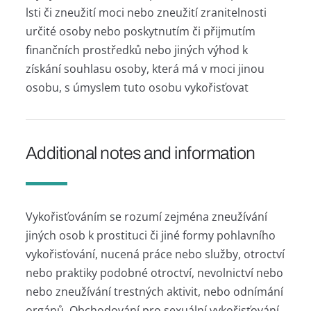
lsti či zneužití moci nebo zneužití zranitelnosti
určité osoby nebo poskytnutím či přijmutím
finančních prostředků nebo jiných výhod k
získání souhlasu osoby, která má v moci jinou
osobu, s úmyslem tuto osobu vykořisťovat
Additional notes and information
Vykořisťováním se rozumí zejména zneužívání
jiných osob k prostituci či jiné formy pohlavního
vykořisťování, nucená práce nebo služby, otroctví
nebo praktiky podobné otroctví, nevolnictví nebo
nebo zneužívání trestných aktivit, nebo odnímání
orgánů. Obchodování pro sexuální vykořisťování