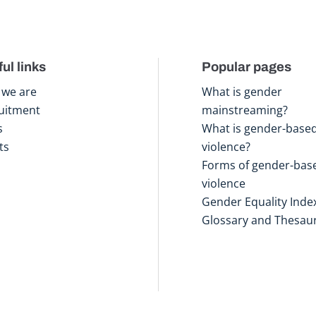
ul links
Popular pages
we are
What is gender
uitment
mainstreaming?
s
What is gender-base
ts
violence?
Forms of gender-bas
violence
Gender Equality Inde
Glossary and Thesau