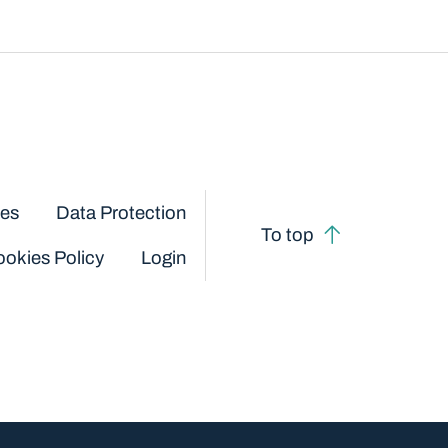
ces
Data Protection
To top
okies Policy
Login