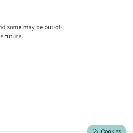
and some may be out-of-
e future.
C
Cookies