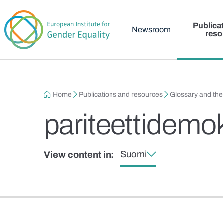
Main menu
Skip to main content
Publica
Newsroom
reso
Breadcrumb
Home
Publications and resources
Glossary and th
pariteettidemok
Suomi
View content in: