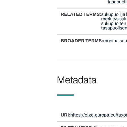
tasapuoli
RELATED TERMS
sukupuoli ja 
merkitys suk
sukupuolten 
tasapuolisen
BROADER TERMS
moninaisuu
Metadata
URI
https://eige.europa.eu/tax