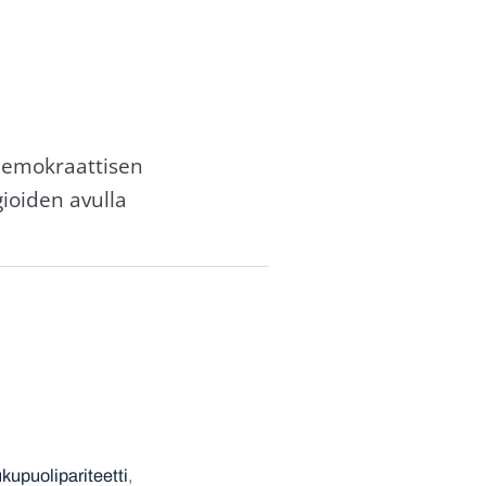
demokraattisen
gioiden avulla
kupuolipariteetti