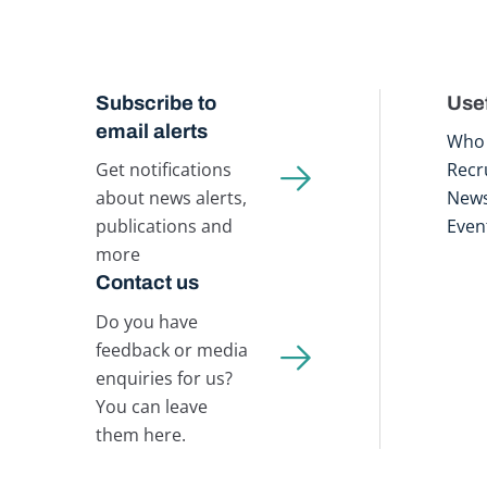
Subscribe to
Usef
email alerts
Who 
Get notifications
Recr
about news alerts,
New
publications and
Even
more
Contact us
Do you have
feedback or media
enquiries for us?
You can leave
them here.