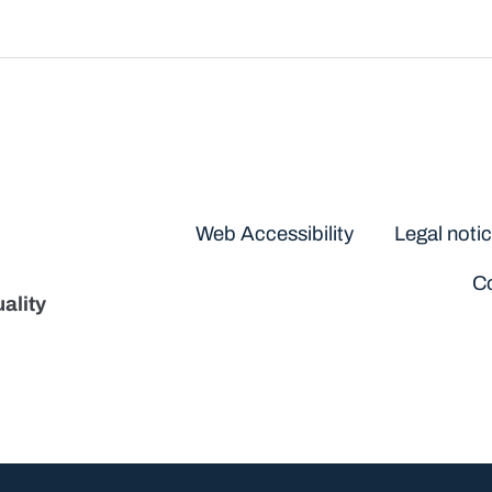
Disclaimers
Web Accessibility
Legal noti
Co
ality