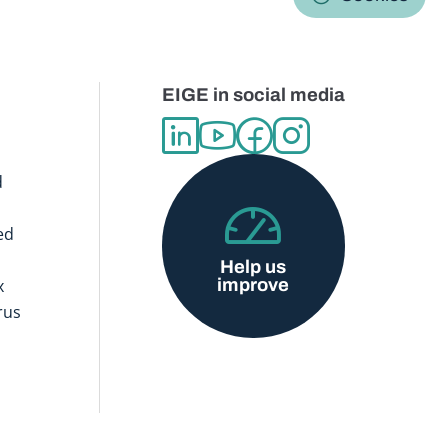
EIGE in social media
d
ed
Help us
improve
x
rus