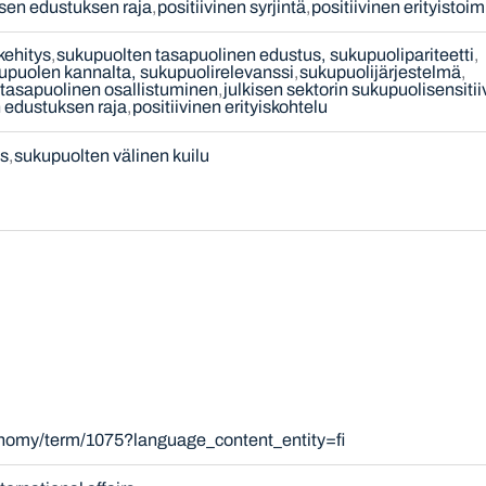
sen edustuksen raja
positiivinen syrjintä
positiivinen erityistoim
kehitys
sukupuolten tasapuolinen edustus, sukupuolipariteetti
upuolen kannalta, sukupuolirelevanssi
sukupuolijärjestelmä
tasapuolinen osallistuminen
julkisen sektorin sukupuolisensitii
 edustuksen raja
positiivinen erityiskohtelu
s
sukupuolten välinen kuilu
onomy/term/1075?language_content_entity=fi