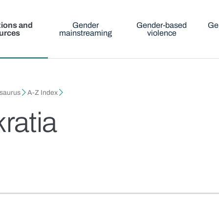
tions and
Gender
Gender-based
Ge
urces
mainstreaming
violence
esaurus
A-Z Index
ratia