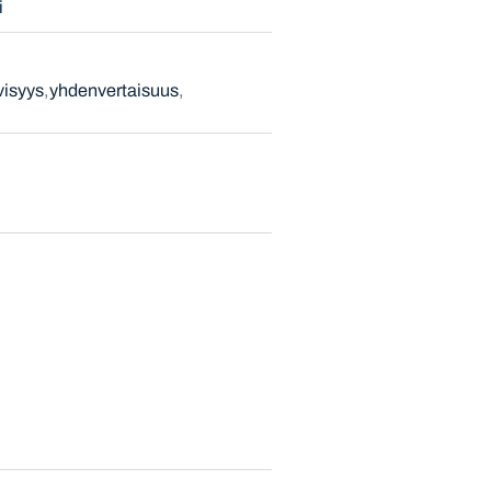
i
visyys
yhdenvertaisuus