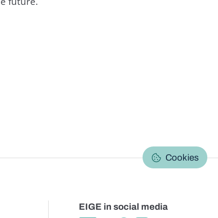
e future.
C
Cookies
EIGE in social media