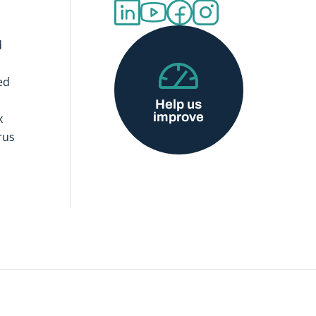
d
ed
Help us
improve
x
rus