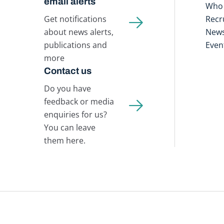
email alerts
Who 
Get notifications
Recr
about news alerts,
New
publications and
Even
more
Contact us
Do you have
feedback or media
enquiries for us?
You can leave
them here.