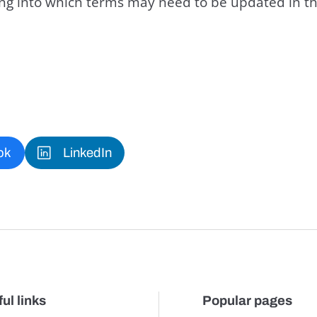
king into which terms may need to be updated in th
ok
LinkedIn
ul links
Popular pages