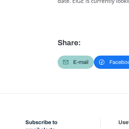
date. EIGE is currently loo
Share:
E-mail
Facebo
Subscribe to
Usef