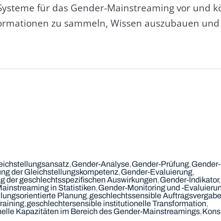
ge Systeme für das Gender-Mainstreaming vor un
ormationen zu sammeln, Wissen auszubauen und 
eichstellungsansatz
Gender-Analyse
Gender-Prüfung
Gender-
ung der Gleichstellungskompetenz
Gender-Evaluierung
g der geschlechtsspezifischen Auswirkungen
Gender-Indikator
instreaming in Statistiken
Gender-Monitoring und -Evaluieru
llungsorientierte Planung
geschlechtssensible Auftragsvergab
raining
geschlechtersensible institutionelle Transformation
onelle Kapazitäten im Bereich des Gender-Mainstreamings
Konsu