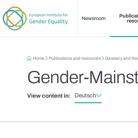
Main menu
Skip to main content
Publica
Newsroom
reso
Breadcrumb
Home
Publications and resources
Glossary and th
Gender-Mains
Deutsch
View content in: