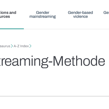
tions and
Gender
Gender-based
Ge
urces
mainstreaming
violence
esaurus
A-Z Index
treaming-Methode