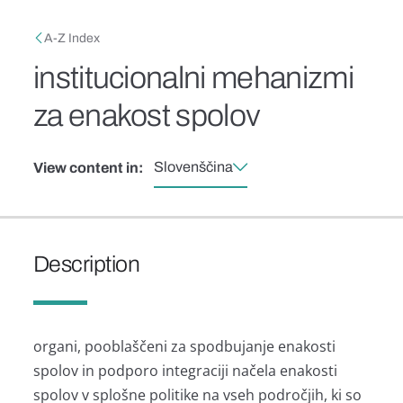
Skip to main content
Breadcrumb
A-Z Index
institucionalni mehanizmi
za enakost spolov
Slovenščina
View content in:
Description
organi, pooblaščeni za spodbujanje enakosti
spolov in podporo integraciji načela enakosti
spolov v splošne politike na vseh področjih, ki so