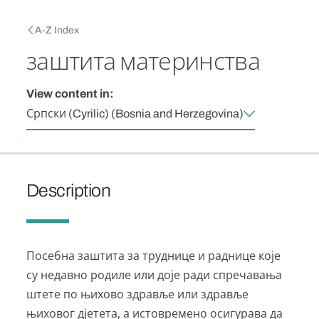
Skip to main content
Breadcrumb
A-Z Index
заштита материнства
View content in:
Српски (Cyrilic) (Bosnia and Herzegovina)
Description
Посебна заштита за труднице и раднице које
су недавно родиле или доје ради спречавања
штете по њихово здравље или здравље
њиховог дјетета, а истовремено осигурава да