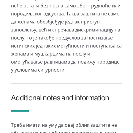
неће остати без посла само због трудноће или
породиљског одсуства. Таква заштита не само
да женама обезбјеђује једнак приступ
запослењу, већ и спречава дискриминацију на
послу; то је такође предуслов за постизање
истинских једнаких могућности и поступања са
женама и мушкарцима на послу и
омогућавање радницама да подижу породице
у условима сигурности.
Additional notes and information
Треба имати на уму да овај облик заштите не
обухвата увијек небиолошке родитеље, нити