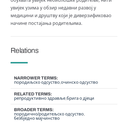
увијек узима у обзир недавни развој у
медицини и друштву који је диверзификовао
начине постајања родитељима.
Relations
NARROWER TERMS
породиљско одсуство
очинско одсуство
RELATED TERMS
репродуктивно здравље
брига о дјеци
BROADER TERMS
породично/родитељско одсуство
безбједно мајчинство