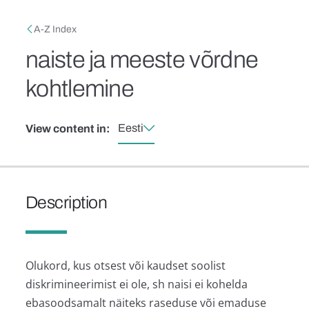
Skip to main content
Breadcrumb
A-Z Index
naiste ja meeste võrdne
kohtlemine
Eesti
View content in:
Description
Olukord, kus otsest või kaudset soolist
diskrimineerimist ei ole, sh naisi ei kohelda
ebasoodsamalt näiteks raseduse või emaduse