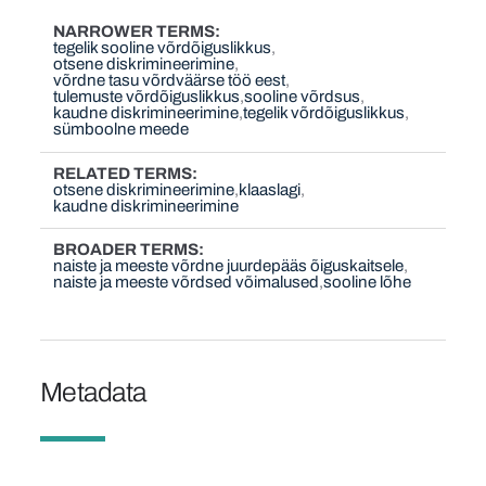
NARROWER TERMS
tegelik sooline võrdõiguslikkus
otsene diskrimineerimine
võrdne tasu võrdväärse töö eest
tulemuste võrdõiguslikkus
sooline võrdsus
kaudne diskrimineerimine
tegelik võrdõiguslikkus
sümboolne meede
RELATED TERMS
otsene diskrimineerimine
klaaslagi
kaudne diskrimineerimine
BROADER TERMS
naiste ja meeste võrdne juurdepääs õiguskaitsele
naiste ja meeste võrdsed võimalused
sooline lõhe
Metadata