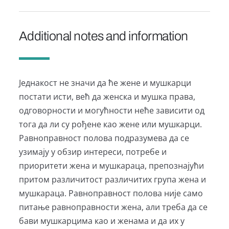
Additional notes and information
Једнакост не значи да ће жене и мушкарци
постати исти, већ да женска и мушка права,
одговорности и могућности неће зависити од
тога да ли су рођене као жене или мушкарци.
Равноправност полова подразумева да се
узимају у обзир интереси, потребе и
приоритети жена и мушкараца, препознајући
притом различитост различитих група жена и
мушкараца. Равноправност полова није само
питање равноправности жена, али треба да се
бави мушкарцима као и женама и да их у