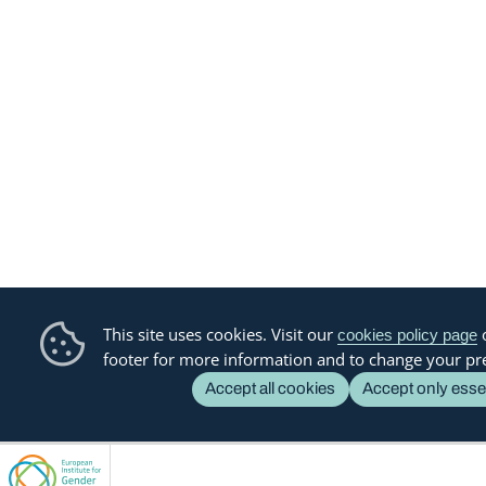
This site uses cookies. Visit our
o
cookies policy page
footer for more information and to change your pr
Accept all cookies
Accept only esse