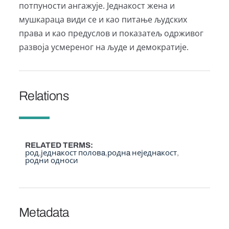
потпуности ангажује. Једнакост жена и
мушкараца види се и као питање људских
права и као предуслов и показатељ одрживог
развоја усмереног на људе и демократије.
Relations
RELATED TERMS
род
једнaкост половa
роднa неједнaкост
родни односи
Metadata