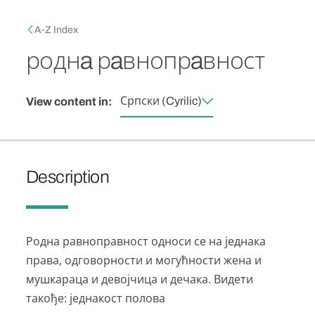
Skip to main content
Breadcrumb
A-Z Index
роднa рaвнопрaвност
Српски (Cyrilic)
View content in:
Description
Родна равноправност односи се на једнака
права, одговорности и могућности жена и
мушкараца и девојчица и дечака. Видети
такође: једнакост полова