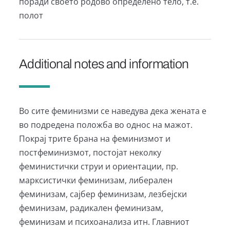
поради своето родово определено тело, т.е.
полот
Additional notes and information
Во сите феминизми се наведува дека жената е
во подредена положба во однос на мажот.
Покрај трите брана на феминизмот и
постфеминизмот, постојат неколку
феминистички струи и ориентации, пр.
марксистички феминизам, либерален
феминизам, сајбер феминизам, лезбејски
феминизам, радикален феминизам,
феминизам и психоанализа итн. Главниот