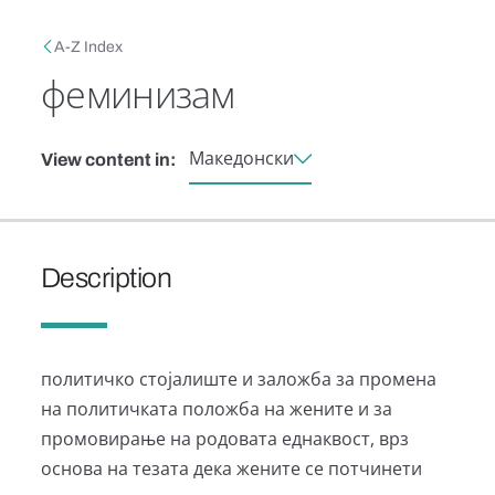
Skip to main content
Breadcrumb
A-Z Index
феминизам
Македонски
View content in:
Description
политичко стојалиште и заложба за промена
на политичката положба на жените и за
промовирање на родовата еднаквост, врз
основа на тезата дека жените се потчинети