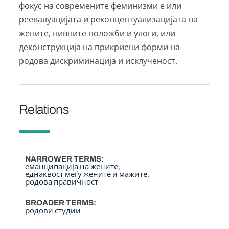
фокус на современите феминизми е или
реевалуацијата и реконцептуализацијата на
жените, нивните положби и улоги, или
деконструкција на прикриени форми на
родова дискриминација и исклученост.
Relations
NARROWER TERMS
еманципација на жените
еднаквост меѓу жените и мажите
родова правичност
BROADER TERMS
родови студии