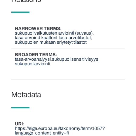
NARROWER TERMS
sukupuolivaikutusten arviointi (suvaus)
tasa-arvoindikaattorit
tasa-arvotilastot
sukupuolen mukaan eriytetyt tilastot
BROADER TERMS
tasa-arvoanalyysi
sukupuolisensitiivisyys
sukupuoliarviointi
Metadata
URI
https://eige.europa.eu/taxonomy/term/1057?
language_content_entity=fi