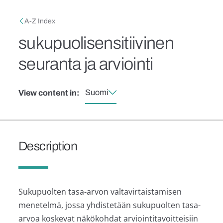
Skip to main content
Breadcrumb
A-Z Index
sukupuolisensitiivinen
seuranta ja arviointi
Suomi
View content in:
Description
Sukupuolten tasa-arvon valtavirtaistamisen
menetelmä, jossa yhdistetään sukupuolten tasa-
arvoa koskevat näkökohdat arviointitavoitteisiin