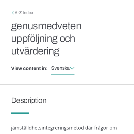
Skip to main content
Breadcrumb
A-Z Index
genusmedveten
uppföljning och
utvärdering
Svenska
View content in:
Description
jämställdhetsintegreringsmetod där frågor om