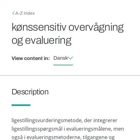
Skip to main content
Breadcrumb
A-Z Index
kønssensitiv overvågning
og evaluering
Dansk
View content in:
Description
ligestillingsvurderingsmetode, der integrerer
ligestillingsspørgsmål i evalueringsmålene, men
også i evalueringsmetoderne, tilgangene og