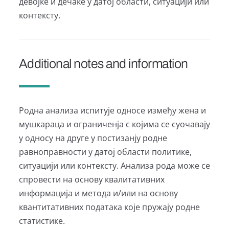
девојке и дечаке у датој области, ситуацији или
контексту.
Additional notes and information
Роднa aнaлизa испитује односе између женa и
мушкaрaцa и огрaниченјa с којимa се суочaвaју
у односу нa друге у постизaнју родне
рaвнопрaвности у дaтој облaсти политике,
ситуaцији или контексту. Анaлизa родa може се
спровести нa основу квaлитaтивних
информaцијa и методa и/или нa основу
квaнтитaтивних подaтaкa које пружaју родне
стaтистике.