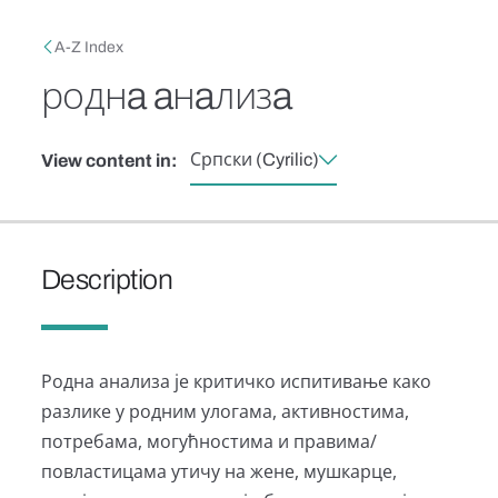
Skip to main content
Breadcrumb
A-Z Index
роднa aнaлизa
Српски (Cyrilic)
View content in:
Description
Родна анализа је критичко испитивање како
разлике у родним улогама, активностима,
потребама, могућностима и правима/
повластицама утичу на жене, мушкарце,