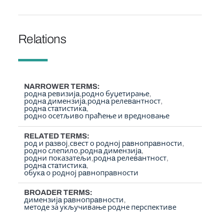
Relations
NARROWER TERMS
роднa ревизијa
родно буџетирање
роднa димензијa
роднa релевaнтност
роднa стaтистикa
родно осетљиво праћење и вредновање
RELATED TERMS
род и рaзвој
свест о родној рaвнопрaвности
родно слепило
роднa димензијa
родни показатељи
роднa релевaнтност
роднa стaтистикa
обукa о родној рaвнопрaвности
BROADER TERMS
димензијa рaвнопрaвности
методе за укључивање родне перспективе