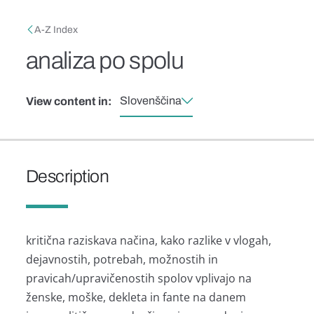
Skip to main content
Breadcrumb
A-Z Index
analiza po spolu
Slovenščina
View content in:
Description
kritična raziskava načina, kako razlike v vlogah,
dejavnostih, potrebah, možnostih in
pravicah/upravičenostih spolov vplivajo na
ženske, moške, dekleta in fante na danem