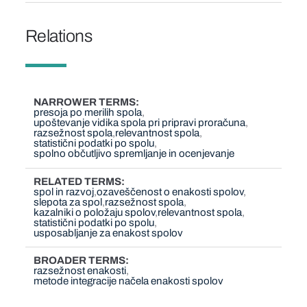
Relations
NARROWER TERMS
presoja po merilih spola
upoštevanje vidika spola pri pripravi proračuna
razsežnost spola
relevantnost spola
statistični podatki po spolu
spolno občutljivo spremljanje in ocenjevanje
RELATED TERMS
spol in razvoj
ozaveščenost o enakosti spolov
slepota za spol
razsežnost spola
kazalniki o položaju spolov
relevantnost spola
statistični podatki po spolu
usposabljanje za enakost spolov
BROADER TERMS
razsežnost enakosti
metode integracije načela enakosti spolov