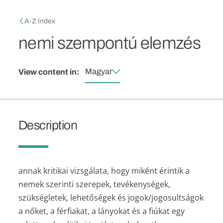
Skip to main content
Breadcrumb
A-Z Index
nemi szempontú elemzés
Magyar
View content in:
Description
annak kritikai vizsgálata, hogy miként érintik a
nemek szerinti szerepek, tevékenységek,
szükségletek, lehetőségek és jogok/jogosultságok
a nőket, a férfiakat, a lányokat és a fiúkat egy