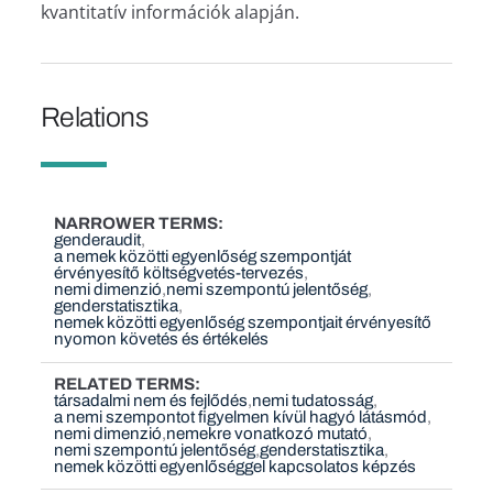
kvantitatív információk alapján.
Relations
NARROWER TERMS
genderaudit
a nemek közötti egyenlőség szempontját
érvényesítő költségvetés-tervezés
nemi dimenzió
nemi szempontú jelentőség
genderstatisztika
nemek közötti egyenlőség szempontjait érvényesítő
nyomon követés és értékelés
RELATED TERMS
társadalmi nem és fejlődés
nemi tudatosság
a nemi szempontot figyelmen kívül hagyó látásmód
nemi dimenzió
nemekre vonatkozó mutató
nemi szempontú jelentőség
genderstatisztika
nemek közötti egyenlőséggel kapcsolatos képzés