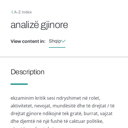
Skip to main content
Breadcrumb
A-Z Index
analizë gjinore
Shqip
View content in:
Description
ekzaminim kritik sesi ndryshimet në rolet,
aktivitetet, nevojat, mundësitë dhe të drejtat / të
drejtat gjinore ndikojnë tek gratë, burrat, vajzat
dhe djemtë në një fushë të caktuar politike,