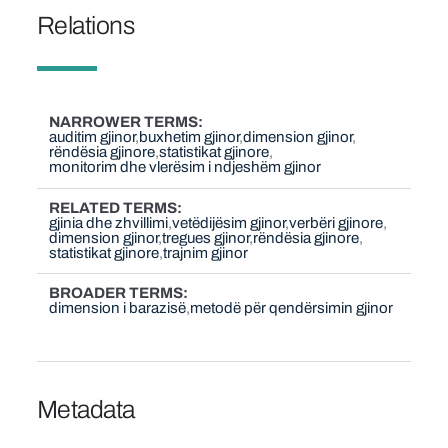
Relations
NARROWER TERMS
auditim gjinor
buxhetim gjinor
dimension gjinor
rëndësia gjinore
statistikat gjinore
monitorim dhe vlerësim i ndjeshëm gjinor
RELATED TERMS
gjinia dhe zhvillimi
vetëdijësim gjinor
verbëri gjinore
dimension gjinor
tregues gjinor
rëndësia gjinore
statistikat gjinore
trajnim gjinor
BROADER TERMS
dimension i barazisë
metodë për qendërsimin gjinor
Metadata