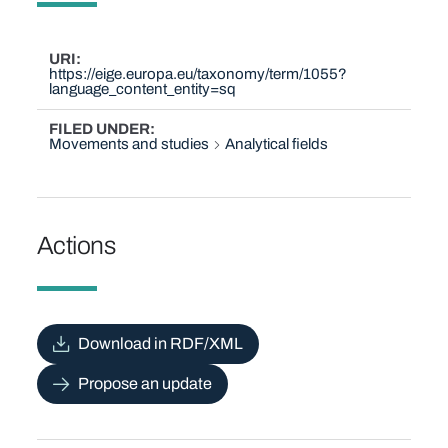
URI
https://eige.europa.eu/taxonomy/term/1055?
language_content_entity=sq
FILED UNDER
Movements and studies
Analytical fields
Actions
Download in RDF/XML
Propose an update